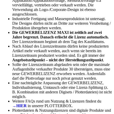
Applikation/Applikationsvorlage, Siebdruckvorlage o.ä
vervielfältigt, vertrieben oder verkauft werden. Die
Verwendung als Logo-/Corporate-Design ist ebenso
ausgeschlossen.
Industrielle Fertigung und Massenproduktion ist untersagt.
Die Designs dürfen nicht an Dritte zur weiteren Verabeitung /
Produktion übergeben werden.
Die GEWERBELIZENZ MAXI ist zeitlich auf zwei
Jahre begrenzt. Danach erlischt die Lizenz automatisch.
Der Lizenzzeitraum beginnt ab dem Tag des Kaufdatums.
Nach Ablauf des Lizenzzeitraums dürfen keine produzierten
Artikel mehr verkauft werden, auch wenn sie bereits im
Lizenzzeitraum produziert worden sind. Es gilt immer der
Angebotszeitpunkt – nicht der Herstellungszeitpunkt
.
Sollte der Lizenzzeitraum abgelaufen sein oder die maximale
Auflagenhöhe verkaufter Produkte 30 übersteigen, muss eine
neue GEWERBELIZENZ erworben werden. Andernfalls
darf die Plottvorlage nur noch privat genutzt werden.
Eine nachträgliche Anpassung der GEWERBELIZENZ,
Individualisierung, Umtausch oder eine Lizenz-Splittung (z.
B. Kombination mit anderen Digisets / Plotterdateien) ist nicht
möglich.
Weitere FAQs rund um Nutzung & Lizenzen findest du
→HIER
in unserer PLOTTERBOX.
Plotterdateien & Nutzungslizenzen sind digitale Produkte und