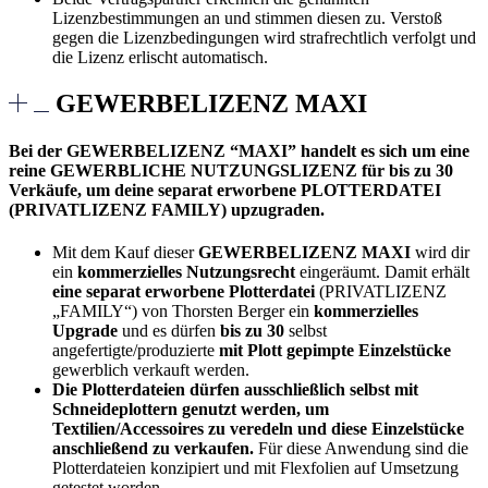
Lizenzbestimmungen an und stimmen diesen zu. Verstoß
gegen die Lizenzbedingungen wird strafrechtlich verfolgt und
die Lizenz erlischt automatisch.
GEWERBELIZENZ MAXI
Bei der GEWERBELIZENZ “MAXI” handelt es sich um eine
reine GEWERBLICHE NUTZUNGSLIZENZ für bis zu 30
Verkäufe, um deine separat erworbene PLOTTERDATEI
(PRIVATLIZENZ FAMILY) upzugraden.
Mit dem Kauf dieser
GEWERBELIZENZ MAXI
wird dir
ein
kommerzielles Nutzungsrecht
eingeräumt. Damit erhält
eine separat erworbene Plotterdatei
(PRIVATLIZENZ
„FAMILY“) von Thorsten Berger ein
kommerzielles
Upgrade
und es dürfen
bis zu 30
selbst
angefertigte/produzierte
mit Plott gepimpte Einzelstücke
gewerblich verkauft werden.
Die Plotterdateien dürfen ausschließlich selbst mit
Schneideplottern genutzt werden, um
Textilien/Accessoires zu veredeln und diese Einzelstücke
anschließend zu verkaufen.
Für diese Anwendung sind die
Plotterdateien konzipiert und mit Flexfolien auf Umsetzung
getestet worden.