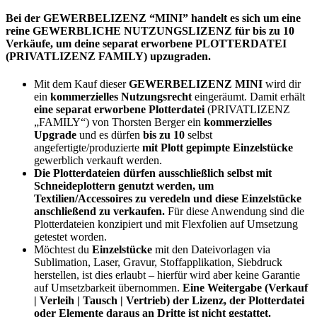
Bei der GEWERBELIZENZ “MINI” handelt es sich um eine
reine GEWERBLICHE NUTZUNGSLIZENZ für bis zu 10
Verkäufe, um deine separat erworbene PLOTTERDATEI
(PRIVATLIZENZ FAMILY) upzugraden.
Mit dem Kauf dieser
GEWERBELIZENZ MINI
wird dir
ein
kommerzielles Nutzungsrecht
eingeräumt. Damit erhält
eine separat erworbene Plotterdatei
(PRIVATLIZENZ
„FAMILY“) von Thorsten Berger ein
kommerzielles
Upgrade
und es dürfen
bis zu 10
selbst
angefertigte/produzierte
mit Plott gepimpte Einzelstücke
gewerblich verkauft werden.
Die Plotterdateien dürfen ausschließlich selbst mit
Schneideplottern genutzt werden, um
Textilien/Accessoires zu veredeln und diese Einzelstücke
anschließend zu verkaufen.
Für diese Anwendung sind die
Plotterdateien konzipiert und mit Flexfolien auf Umsetzung
getestet worden.
Möchtest du
Einzelstücke
mit den Dateivorlagen via
Sublimation, Laser, Gravur, Stoffapplikation, Siebdruck
herstellen, ist dies erlaubt – hierfür wird aber keine Garantie
auf Umsetzbarkeit übernommen.
Eine Weitergabe (Verkauf
| Verleih | Tausch | Vertrieb) der Lizenz, der Plotterdatei
oder Elemente daraus an Dritte ist nicht gestattet.