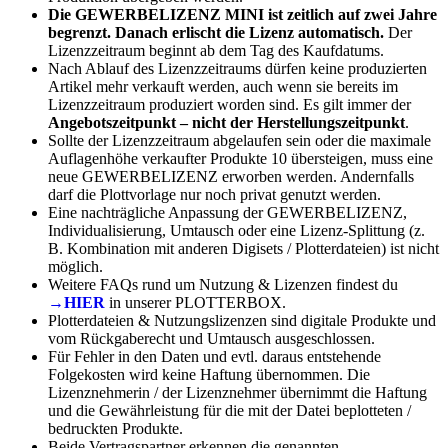
Die GEWERBELIZENZ MINI ist zeitlich auf zwei Jahre
begrenzt. Danach erlischt die Lizenz automatisch.
Der
Lizenzzeitraum beginnt ab dem Tag des Kaufdatums.
Nach Ablauf des Lizenzzeitraums dürfen keine produzierten
Artikel mehr verkauft werden, auch wenn sie bereits im
Lizenzzeitraum produziert worden sind. Es gilt immer der
Angebotszeitpunkt – nicht der Herstellungszeitpunkt
.
Sollte der Lizenzzeitraum abgelaufen sein oder die maximale
Auflagenhöhe verkaufter Produkte 10 übersteigen, muss eine
neue GEWERBELIZENZ erworben werden. Andernfalls
darf die Plottvorlage nur noch privat genutzt werden.
Eine nachträgliche Anpassung der GEWERBELIZENZ,
Individualisierung, Umtausch oder eine Lizenz-Splittung (z.
B. Kombination mit anderen Digisets / Plotterdateien) ist nicht
möglich.
Weitere FAQs rund um Nutzung & Lizenzen findest du
→HIER
in unserer PLOTTERBOX.
Plotterdateien & Nutzungslizenzen sind digitale Produkte und
vom Rückgaberecht und Umtausch ausgeschlossen.
Für Fehler in den Daten und evtl. daraus entstehende
Folgekosten wird keine Haftung übernommen. Die
Lizenznehmerin / der Lizenznehmer übernimmt die Haftung
und die Gewährleistung für die mit der Datei beplotteten /
bedruckten Produkte.
Beide Vertragspartner erkennen die genannten