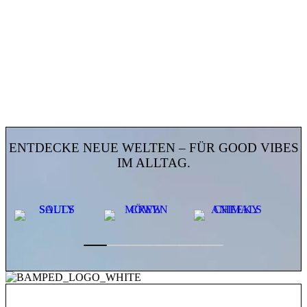
ENTDECKE NEUE WELTEN – FÜR GOOD VIBES
IM ALLTAG.