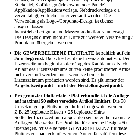
Stickdatei, Stoffdesign (Meterware oder Panele),
Applikation/Applikationsvorlage, Siebdruckvorlage o.ä
vervielfältigt, vertrieben oder verkauft werden. Die
Verwendung als Logo-/Corporate-Design ist ebenso
ausgeschlossen.
Industrielle Fertigung und Massenproduktion ist untersagt.
Die Designs dürfen nicht an Dritte zur weiteren Verarbeitung /
Produktion übergeben werden.
Die GEWERBELIZENZ FLATRATE ist zeitlich auf ein
Jahr begrenzt.
Danach erlischt die Lizenz automatisch. Der
Lizenzzeitraum beginnt ab dem Tag des Kaufdatums. Nach
Ablauf des Lizenzzeitraums dürfen keine produzierten Artikel
mehr verkauft werden, auch wenn sie bereits im
Lizenzzeitraum produziert worden sind. Es gilt immer der
Angebotszeitpunkt – nicht der Herstellungszeitpunkt
.
Pro genutzter Plotterdatei / Plotterbundle ist die Auflage
auf maximal 50 selbst veredelte Artikel limitiert.
Die 50
Umsetzungen je Plottvorlage dürfen frei gewählt werden:
Z.B. 25 beplottete Kissen + 25 beplottete Shirts
Sollte der Lizenzzeitraum abgelaufen sein oder die maximale
Auflagenhöhe verkaufter Produkte für einzelne Designs 50
übersteigen, muss eine neue GEWERBELIZENZ für diese
Plottdesigns nachgekauft werden. Andernfalls dürfen diese