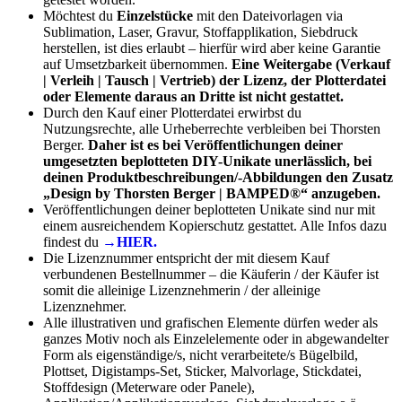
Möchtest du
Einzelstücke
mit den Dateivorlagen via
Sublimation, Laser, Gravur, Stoffapplikation, Siebdruck
herstellen, ist dies erlaubt – hierfür wird aber keine Garantie
auf Umsetzbarkeit übernommen.
Eine Weitergabe (Verkauf
| Verleih | Tausch | Vertrieb) der Lizenz, der Plotterdatei
oder Elemente daraus an Dritte ist nicht gestattet.
Durch den Kauf einer Plotterdatei erwirbst du
Nutzungsrechte, alle Urheberrechte verbleiben bei Thorsten
Berger.
Daher ist es bei Veröffentlichungen deiner
umgesetzten beplotteten DIY-Unikate unerlässlich, bei
deinen Produktbeschreibungen/-Abbildungen den Zusatz
„Design by Thorsten Berger | BAMPED®“ anzugeben.
Veröffentlichungen deiner beplotteten Unikate sind nur mit
einem ausreichendem Kopierschutz gestattet. Alle Infos dazu
findest du
→HIER.
Die Lizenznummer entspricht der mit diesem Kauf
verbundenen Bestellnummer – die Käuferin / der Käufer ist
somit die alleinige Lizenznehmerin / der alleinige
Lizenznehmer.
Alle illustrativen und grafischen Elemente dürfen weder als
ganzes Motiv noch als Einzelelemente oder in abgewandelter
Form als eigenständige/s, nicht verarbeitete/s Bügelbild,
Plottset, Digistamps-Set, Sticker, Malvorlage, Stickdatei,
Stoffdesign (Meterware oder Panele),