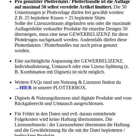
Pro genutzter Plotterdatei / Plotterbundle ist die Auflage
auf maximal 50 selbst veredelte Artikel limitiert.
Die 50
Umsetzungen je Plottvorlage dürfen frei gewählt werden:
Z.B. 25 beplottete Kissen + 25 beplottete Shirts
Sollte der Lizenzzeitraum abgelaufen sein oder die maximale
Auflagenhöhe verkaufter Produkte für einzelne Designs 50
übersteigen, muss eine neue GEWERBELIZENZ für diese
Plottdesigns nachgekauft werden. Andernfalls dürfen diese
Plotterdateien / Plotterbundles nur noch privat genutzt
werden.
Eine nachträgliche Anpassung der GEWERBELIZENZ,
Individualisierung, Umtausch oder eine Lizenz-Splittung (z.
B. Kombination mit Digisets) ist nicht möglich.
Weitere FAQs rund um Nutzung & Lizenzen findest du
→HIER
in unserer PLOTTERBOX.
Digisets & Nutzungslizenzen sind digitale Produkte und vom
Rückgaberecht und Umtausch ausgeschlossen.
Für Fehler in den Daten und evtl. daraus entstehende
Folgekosten wird keine Haftung übernommen. Die
Lizenznehmerin / der Lizenznehmer übernimmt die Haftung
und die Gewährleistung für die mit der Datei beplotteten /
bedruckten Produkte.