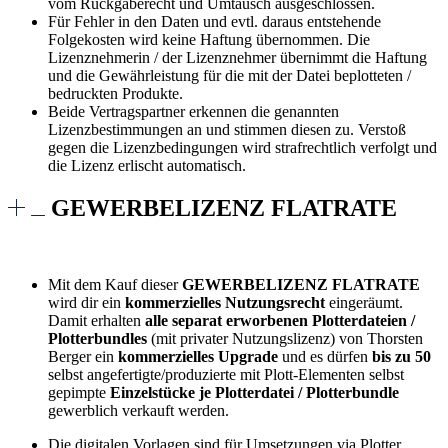
vom Rückgaberecht und Umtausch ausgeschlossen.
Für Fehler in den Daten und evtl. daraus entstehende
Folgekosten wird keine Haftung übernommen. Die
Lizenznehmerin / der Lizenznehmer übernimmt die Haftung
und die Gewährleistung für die mit der Datei beplotteten /
bedruckten Produkte.
Beide Vertragspartner erkennen die genannten
Lizenzbestimmungen an und stimmen diesen zu. Verstoß
gegen die Lizenzbedingungen wird strafrechtlich verfolgt und
die Lizenz erlischt automatisch.
GEWERBELIZENZ FLATRATE
Mit dem Kauf dieser
GEWERBELIZENZ FLATRATE
wird dir ein
kommerzielles Nutzungsrecht
eingeräumt.
Damit erhalten
alle separat erworbenen Plotterdateien /
Plotterbundles
(mit privater Nutzungslizenz) von Thorsten
Berger ein
kommerzielles Upgrade
und es dürfen
bis zu 50
selbst angefertigte/produzierte mit Plott-Elementen selbst
gepimpte
Einzelstücke je Plotterdatei / Plotterbundle
gewerblich verkauft werden.
Die digitalen Vorlagen sind für Umsetzungen via Plotter