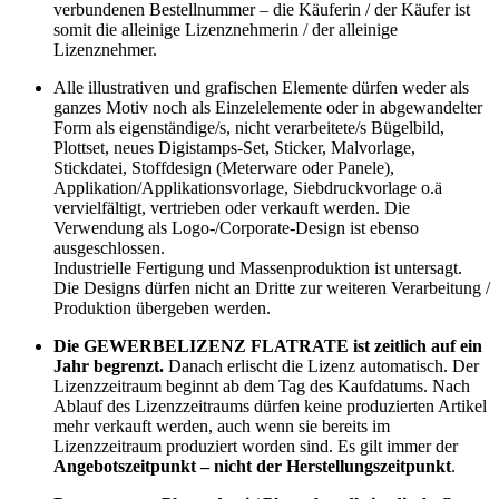
verbundenen Bestellnummer – die Käuferin / der Käufer ist
somit die alleinige Lizenznehmerin / der alleinige
Lizenznehmer.
Alle illustrativen und grafischen Elemente dürfen weder als
ganzes Motiv noch als Einzelelemente oder in abgewandelter
Form als eigenständige/s, nicht verarbeitete/s Bügelbild,
Plottset, neues Digistamps-Set, Sticker, Malvorlage,
Stickdatei, Stoffdesign (Meterware oder Panele),
Applikation/Applikationsvorlage, Siebdruckvorlage o.ä
vervielfältigt, vertrieben oder verkauft werden. Die
Verwendung als Logo-/Corporate-Design ist ebenso
ausgeschlossen.
Industrielle Fertigung und Massenproduktion ist untersagt.
Die Designs dürfen nicht an Dritte zur weiteren Verarbeitung /
Produktion übergeben werden.
Die GEWERBELIZENZ FLATRATE ist zeitlich auf ein
Jahr begrenzt.
Danach erlischt die Lizenz automatisch. Der
Lizenzzeitraum beginnt ab dem Tag des Kaufdatums. Nach
Ablauf des Lizenzzeitraums dürfen keine produzierten Artikel
mehr verkauft werden, auch wenn sie bereits im
Lizenzzeitraum produziert worden sind. Es gilt immer der
Angebotszeitpunkt – nicht der Herstellungszeitpunkt
.