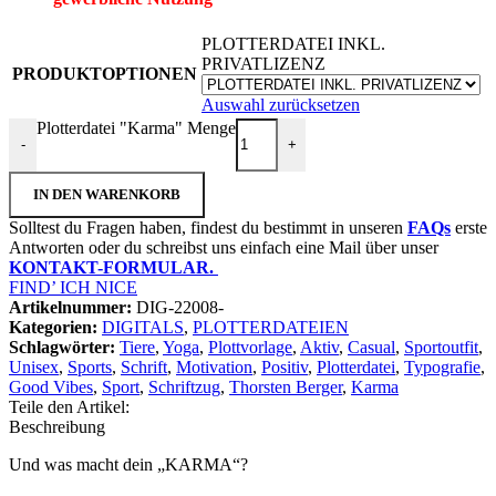
PLOTTERDATEI INKL.
PRIVATLIZENZ
PRODUKTOPTIONEN
Auswahl zurücksetzen
Plotterdatei "Karma" Menge
-
+
IN DEN WARENKORB
Solltest du Fragen haben, findest du bestimmt in unseren
FAQs
erste
Antworten oder du schreibst uns einfach eine Mail über unser
KONTAKT-FORMULAR.
FIND’ ICH NICE
Artikelnummer:
DIG-22008-
Kategorien:
DIGITALS
,
PLOTTERDATEIEN
Schlagwörter:
Tiere
,
Yoga
,
Plottvorlage
,
Aktiv
,
Casual
,
Sportoutfit
,
Unisex
,
Sports
,
Schrift
,
Motivation
,
Positiv
,
Plotterdatei
,
Typografie
,
Good Vibes
,
Sport
,
Schriftzug
,
Thorsten Berger
,
Karma
Teile den Artikel:
Beschreibung
Und was macht dein „KARMA“?