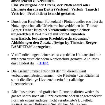
anschließend zu verkaufen.
Eine Weitergabe der Lizenz, der Plotterdatei oder
Elemente daraus an Dritte (Verkauf | Verleih | Tausch |
Vertrieb | Produktion) ist nicht gestattet.
Durch den Kauf einer Plotterdatei / Plotterbundles erwirbst du
Nutzungsrechte, alle Urheberrechte verbleiben bei Thorsten
Berger.
Daher ist es bei Veröffentlichungen deiner
umgesetzten DIY-Unikate mit Plott-Elementen
unerlässlich, bei deinen Produktbeschreibungen/-
Abbildungen den Zusatz „Design by Thorsten Berger |
BAMPED®“ anzugeben.
Veröffentlichungen deiner selbst veredelten Unikate sind nur
mit einem ausreichendem Kopierschutz gestattet. Alle Infos
dazu findest du
→HIER.
Die Lizenznummer entspricht der mit diesem Kauf
verbundenen Bestellnummer – die Käuferin / der Käufer ist
somit die alleinige Lizenznehmerin / der alleinige
Lizenznehmer.
Alle illustrativen und grafischen Elemente dürfen weder als
ganzes Motiv noch als Einzelelemente oder in abgewandelter
Form als eigenständige/s, nicht verarbeitete/s Bügelbild,
Plottset, neues Digistamps-Set, Sticker, Malvorlage,