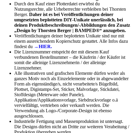
Durch den Kauf einer Plotterdatei erwirbst du
Nutzungsrechte, alle Urheberrechte verbleiben bei Thorsten
Berger.
Daher ist es bei Veröffentlichungen deiner
umgesetzten beplotteten DIY-Unikate unerlässlich, bei
deinen Produktbeschreibungen/-Abbildungen den Zusatz
„Design by Thorsten Berger | BAMPED®“ anzugeben.
Veröffentlichungen deiner beplotteten Unikate sind nur mit
einem ausreichendem Kopierschutz gestattet. Alle Infos dazu
findest du
→HIER.
Die Lizenznummer entspricht der mit diesem Kauf
verbundenen Bestellnummer – die Käuferin / der Käufer ist
somit die alleinige Lizenznehmerin / der alleinige
Lizenznehmer.
Alle illustrativen und grafischen Elemente dürfen weder als
ganzes Motiv noch als Einzelelemente oder in abgewandelter
Form als eigenständige/s, nicht verarbeitete/s Bügelbild,
Plottset, Digistamps-Set, Sticker, Malvorlage, Stickdatei,
Stoffdesign (Meterware oder Panele),
Applikation/Applikationsvorlage, Siebdruckvorlage o.ä
vervielfältigt, vertrieben oder verkauft werden. Die
Verwendung als Logo-/Corporate-Design ist ebenso
ausgeschlossen.
Industrielle Fertigung und Massenproduktion ist untersagt.
Die Designs dürfen nicht an Dritte zur weiteren Verabeitung /
Produktion übergeben werden.