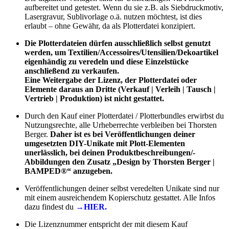
aufbereitet und getestet. Wenn du sie z.B. als Siebdruckmotiv,
Lasergravur, Sublivorlage o.ä. nutzen möchtest, ist dies
erlaubt – ohne Gewähr, da als Plotterdatei konzipiert.
Die Plotterdateien dürfen ausschließlich selbst genutzt
werden, um Textilien/Accessoires/Utensilien/Dekoartikel
eigenhändig zu veredeln und diese Einzelstücke
anschließend zu verkaufen.
Eine Weitergabe der Lizenz, der Plotterdatei oder
Elemente daraus an Dritte (Verkauf | Verleih | Tausch |
Vertrieb | Produktion) ist nicht gestattet.
Durch den Kauf einer Plotterdatei / Plotterbundles erwirbst du
Nutzungsrechte, alle Urheberrechte verbleiben bei Thorsten
Berger.
Daher ist es bei Veröffentlichungen deiner
umgesetzten DIY-Unikate mit Plott-Elementen
unerlässlich, bei deinen Produktbeschreibungen/-
Abbildungen den Zusatz „Design by Thorsten Berger |
BAMPED®“ anzugeben.
Veröffentlichungen deiner selbst veredelten Unikate sind nur
mit einem ausreichendem Kopierschutz gestattet. Alle Infos
dazu findest du
→HIER.
Die Lizenznummer entspricht der mit diesem Kauf