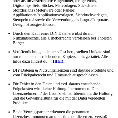
oder als
unverarbeitete
Bügelbilder, fertige Plotts,
Digistamps-Sets, Sticker, Malvorlagen, Stickdateien,
Stoffdesigns (Meterware oder Panele),
Applikationen/Applikationsvorlagen, Siebdruckvorlagen,
Stempeln o.ä sowie die Verwendung als Logo-/Corporate-
Design ist ausgeschlossen.
Durch den Kauf einer DIY-Datei erwirbst du nur
Nutzungsrechte, alle Urheberrechte verbleiben bei Thorsten
Berger.
Veröffentlichungen deiner selbst hergestellten Unikate sind
nur mit einem ausreichendem Kopierschutz gestattet. Alle
Infos dazu findest du
→HIER.
DIY-Dateien & Nutzungslizenzen sind digitale Produkte und
vom Rückgaberecht und Umtausch ausgeschlossen.
Für Fehler in den Daten und evtl. daraus entstehende
Folgekosten wird keine Haftung übernommen. Die
Lizenznehmerin / der Lizenznehmer übernimmt die Haftung
und die Gewährleistung für die mit der Datei veredelten
Produkte.
Beide Vertragspartner erkennen die genannten
Lizenzbestimmungen an und stimmen diesen zu. Verstoß