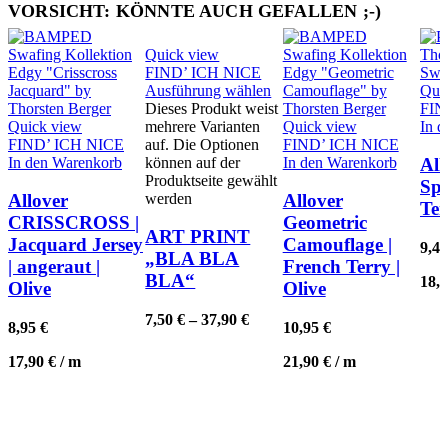
VORSICHT: KÖNNTE AUCH GEFALLEN ;-)
Quick view
FIND’ ICH NICE
Ausführung wählen
Qui
Dieses Produkt weist
FIN
Quick view
mehrere Varianten
Quick view
In 
FIND’ ICH NICE
auf. Die Optionen
FIND’ ICH NICE
In den Warenkorb
können auf der
In den Warenkorb
All
Produktseite gewählt
Spr
werden
Allover
Allover
Ter
CRISSCROSS |
Geometric
ART PRINT
Jacquard Jersey
Camouflage |
9,4
„BLA BLA
| angeraut |
French Terry |
BLA“
18,
Olive
Olive
7,50
€
–
37,90
€
8,95
€
10,95
€
17,90
€
/
m
21,90
€
/
m