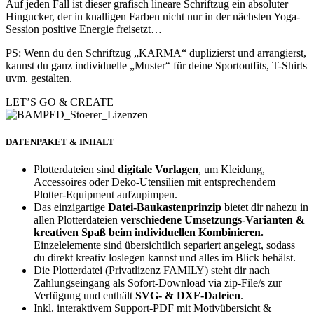
Auf jeden Fall ist dieser grafisch lineare Schriftzug ein absoluter
Hingucker, der in knalligen Farben nicht nur in der nächsten Yoga-
Session positive Energie freisetzt…
PS: Wenn du den Schriftzug „KARMA“ duplizierst und arrangierst,
kannst du ganz individuelle „Muster“ für deine Sportoutfits, T-Shirts
uvm. gestalten.
LET’S GO & CREATE
DATENPAKET & INHALT
Plotterdateien sind
digitale Vorlagen
, um Kleidung,
Accessoires oder Deko-Utensilien mit entsprechendem
Plotter-Equipment aufzupimpen.
Das einzigartige
Datei-Baukastenprinzip
bietet dir nahezu in
allen Plotterdateien
verschiedene Umsetzungs-Varianten &
kreativen Spaß beim individuellen Kombinieren.
Einzelelemente sind übersichtlich separiert angelegt, sodass
du direkt kreativ loslegen kannst und alles im Blick behälst.
Die Plotterdatei (Privatlizenz FAMILY) steht dir nach
Zahlungseingang als Sofort-Download via zip-File/s zur
Verfügung und enthält
SVG- & DXF-Dateien
.
Inkl. interaktivem Support-PDF mit Motivübersicht &