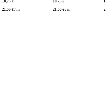
10,75
€
10,75
€
10
21,50
€
/
m
21,50
€
/
m
21