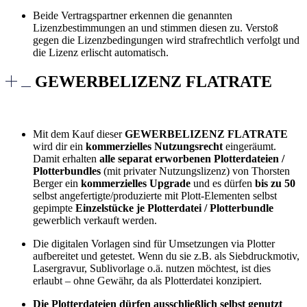
Beide Vertragspartner erkennen die genannten
Lizenzbestimmungen an und stimmen diesen zu. Verstoß
gegen die Lizenzbedingungen wird strafrechtlich verfolgt und
die Lizenz erlischt automatisch.
GEWERBELIZENZ FLATRATE
Mit dem Kauf dieser
GEWERBELIZENZ FLATRATE
wird dir ein
kommerzielles Nutzungsrecht
eingeräumt.
Damit erhalten
alle separat erworbenen Plotterdateien /
Plotterbundles
(mit privater Nutzungslizenz) von Thorsten
Berger ein
kommerzielles Upgrade
und es dürfen
bis zu 50
selbst angefertigte/produzierte mit Plott-Elementen selbst
gepimpte
Einzelstücke je Plotterdatei / Plotterbundle
gewerblich verkauft werden.
Die digitalen Vorlagen sind für Umsetzungen via Plotter
aufbereitet und getestet. Wenn du sie z.B. als Siebdruckmotiv,
Lasergravur, Sublivorlage o.ä. nutzen möchtest, ist dies
erlaubt – ohne Gewähr, da als Plotterdatei konzipiert.
Die Plotterdateien dürfen ausschließlich selbst genutzt