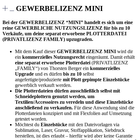
GEWERBELIZENZ MINI
Bei der GEWERBELIZENZ “MINI” handelt es sich um eine
reine GEWERBLICHE NUTZUNGSLIZENZ für bis zu 10
Verkäufe, um deine separat erworbene PLOTTERDATEI
(PRIVATLIZENZ FAMILY) upzugraden.
Mit dem Kauf dieser
GEWERBELIZENZ MINI
wird dir
ein
kommerzielles Nutzungsrecht
eingeräumt. Damit erhält
eine separat erworbene Plotterdatei
(PRIVATLIZENZ
„FAMILY“) von Thorsten Berger ein
kommerzielles
Upgrade
und es dürfen
bis zu 10
selbst
angefertigte/produzierte
mit Plott gepimpte Einzelstücke
gewerblich verkauft werden.
Die Plotterdateien dürfen ausschließlich selbst mit
Schneideplottern genutzt werden, um
Textilien/Accessoires zu veredeln und diese Einzelstücke
anschließend zu verkaufen.
Für diese Anwendung sind die
Plotterdateien konzipiert und mit Flexfolien auf Umsetzung
getestet worden.
Möchtest du
Einzelstücke
mit den Dateivorlagen via
Sublimation, Laser, Gravur, Stoffapplikation, Siebdruck
herstellen, ist dies erlaubt – hierfür wird aber keine Garantie