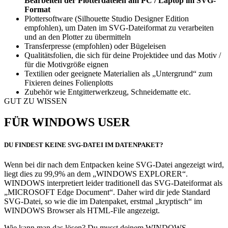
Bearbeiten der Plotterdateien am PC / Laptop im SVG-
Format
Plottersoftware (Silhouette Studio Designer Edition
empfohlen), um Daten im SVG-Dateiformat zu verarbeiten
und an den Plotter zu übermitteln
Transferpresse (empfohlen) oder Bügeleisen
Qualitätsfolien, die sich für deine Projektidee und das Motiv /
für die Motivgröße eignen
Textilien oder geeignete Materialien als „Untergrund“ zum
Fixieren deines Folienplotts
Zubehör wie Entgitterwerkzeug, Schneidematte etc.
GUT ZU WISSEN
FÜR WINDOWS USER
DU FINDEST KEINE SVG-DATEI IM DATENPAKET?
Wenn bei dir nach dem Entpacken keine SVG-Datei angezeigt wird,
liegt dies zu 99,9% an dem „WINDOWS EXPLORER“.
WINDOWS interpretiert leider traditionell das SVG-Dateiformat als
„MICROSOFT Edge Document“. Daher wird dir jede Standard
SVG-Datei, so wie die im Datenpaket, erstmal „kryptisch“ im
WINDOWS Browser als HTML-File angezeigt.
Wie kann man das lösen? Du musst deinem WINDOWS