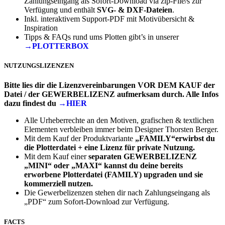
Zahlungseingang als Sofort-Download via zip-File/s zur
Verfügung und enthält
SVG- & DXF-Dateien
.
Inkl. interaktivem Support-PDF mit Motivübersicht &
Inspiration
Tipps & FAQs rund ums Plotten gibt’s in unserer
→PLOTTERBOX
NUTZUNGSLIZENZEN
Bitte lies dir die Lizenzvereinbarungen VOR DEM KAUF der
Datei / der GEWERBELIZENZ aufmerksam durch. Alle Infos
dazu findest du
→HIER
Alle Urheberrechte an den Motiven, grafischen & textlichen
Elementen verbleiben immer beim Designer Thorsten Berger.
Mit dem Kauf der Produktvariante
„FAMILY“erwirbst du
die Plotterdatei + eine Lizenz für private Nutzung.
Mit dem Kauf einer
separaten
GEWERBELIZENZ
„MINI“ oder „MAXI“
kannst du deine bereits
erworbene Plotterdatei (FAMILY) upgraden und sie
kommerziell nutzen.
Die Gewerbelizenzen stehen dir nach Zahlungseingang als
„PDF“ zum Sofort-Download zur Verfügung.
FACTS