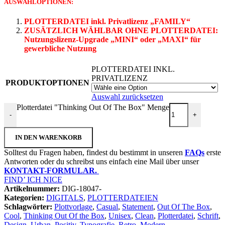
AUSWAHLOPTIONEN:
PLOTTERDATEI inkl. Privatlizenz „FAMILY“
ZUSÄTZLICH WÄHLBAR OHNE PLOTTERDATEI:
Nutzungslizenz-Upgrade
„MINI“ oder „MAXI“ für
gewerbliche Nutzung
PLOTTERDATEI INKL.
PRIVATLIZENZ
PRODUKTOPTIONEN
Auswahl zurücksetzen
Plotterdatei "Thinking Out Of The Box" Menge
-
+
IN DEN WARENKORB
Solltest du Fragen haben, findest du bestimmt in unseren
FAQs
erste
Antworten oder du schreibst uns einfach eine Mail über unser
KONTAKT-FORMULAR.
FIND’ ICH NICE
Artikelnummer:
DIG-18047-
Kategorien:
DIGITALS
,
PLOTTERDATEIEN
Schlagwörter:
Plottvorlage
,
Casual
,
Statement
,
Out Of The Box
,
Cool
,
Thinking Out Of the Box
,
Unisex
,
Clean
,
Plotterdatei
,
Schrift
,
Design
,
Urban
,
Positiv
,
Typografie
,
Retro
,
Modern