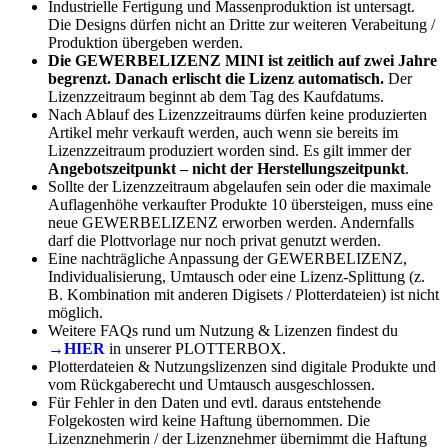
Industrielle Fertigung und Massenproduktion ist untersagt.
Die Designs dürfen nicht an Dritte zur weiteren Verabeitung /
Produktion übergeben werden.
Die GEWERBELIZENZ MINI ist zeitlich auf zwei Jahre
begrenzt. Danach erlischt die Lizenz automatisch.
Der
Lizenzzeitraum beginnt ab dem Tag des Kaufdatums.
Nach Ablauf des Lizenzzeitraums dürfen keine produzierten
Artikel mehr verkauft werden, auch wenn sie bereits im
Lizenzzeitraum produziert worden sind. Es gilt immer der
Angebotszeitpunkt – nicht der Herstellungszeitpunkt
.
Sollte der Lizenzzeitraum abgelaufen sein oder die maximale
Auflagenhöhe verkaufter Produkte 10 übersteigen, muss eine
neue GEWERBELIZENZ erworben werden. Andernfalls
darf die Plottvorlage nur noch privat genutzt werden.
Eine nachträgliche Anpassung der GEWERBELIZENZ,
Individualisierung, Umtausch oder eine Lizenz-Splittung (z.
B. Kombination mit anderen Digisets / Plotterdateien) ist nicht
möglich.
Weitere FAQs rund um Nutzung & Lizenzen findest du
→HIER
in unserer PLOTTERBOX.
Plotterdateien & Nutzungslizenzen sind digitale Produkte und
vom Rückgaberecht und Umtausch ausgeschlossen.
Für Fehler in den Daten und evtl. daraus entstehende
Folgekosten wird keine Haftung übernommen. Die
Lizenznehmerin / der Lizenznehmer übernimmt die Haftung