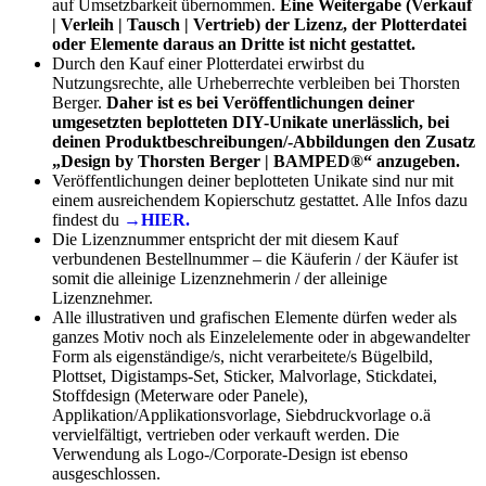
auf Umsetzbarkeit übernommen.
Eine Weitergabe (Verkauf
| Verleih | Tausch | Vertrieb) der Lizenz, der Plotterdatei
oder Elemente daraus an Dritte ist nicht gestattet.
Durch den Kauf einer Plotterdatei erwirbst du
Nutzungsrechte, alle Urheberrechte verbleiben bei Thorsten
Berger.
Daher ist es bei Veröffentlichungen deiner
umgesetzten beplotteten DIY-Unikate unerlässlich, bei
deinen Produktbeschreibungen/-Abbildungen den Zusatz
„Design by Thorsten Berger | BAMPED®“ anzugeben.
Veröffentlichungen deiner beplotteten Unikate sind nur mit
einem ausreichendem Kopierschutz gestattet. Alle Infos dazu
findest du
→HIER.
Die Lizenznummer entspricht der mit diesem Kauf
verbundenen Bestellnummer – die Käuferin / der Käufer ist
somit die alleinige Lizenznehmerin / der alleinige
Lizenznehmer.
Alle illustrativen und grafischen Elemente dürfen weder als
ganzes Motiv noch als Einzelelemente oder in abgewandelter
Form als eigenständige/s, nicht verarbeitete/s Bügelbild,
Plottset, Digistamps-Set, Sticker, Malvorlage, Stickdatei,
Stoffdesign (Meterware oder Panele),
Applikation/Applikationsvorlage, Siebdruckvorlage o.ä
vervielfältigt, vertrieben oder verkauft werden. Die
Verwendung als Logo-/Corporate-Design ist ebenso
ausgeschlossen.