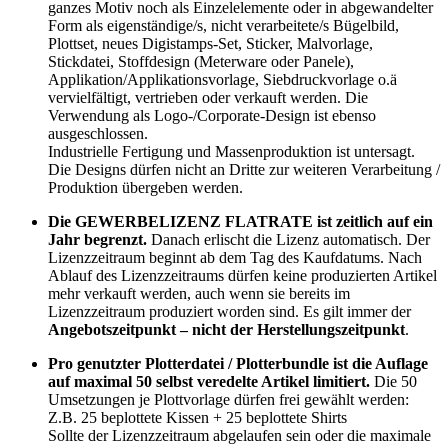
ganzes Motiv noch als Einzelelemente oder in abgewandelter
Form als eigenständige/s, nicht verarbeitete/s Bügelbild,
Plottset, neues Digistamps-Set, Sticker, Malvorlage,
Stickdatei, Stoffdesign (Meterware oder Panele),
Applikation/Applikationsvorlage, Siebdruckvorlage o.ä
vervielfältigt, vertrieben oder verkauft werden. Die
Verwendung als Logo-/Corporate-Design ist ebenso
ausgeschlossen.
Industrielle Fertigung und Massenproduktion ist untersagt.
Die Designs dürfen nicht an Dritte zur weiteren Verarbeitung /
Produktion übergeben werden.
Die GEWERBELIZENZ FLATRATE ist zeitlich auf ein
Jahr begrenzt.
Danach erlischt die Lizenz automatisch. Der
Lizenzzeitraum beginnt ab dem Tag des Kaufdatums. Nach
Ablauf des Lizenzzeitraums dürfen keine produzierten Artikel
mehr verkauft werden, auch wenn sie bereits im
Lizenzzeitraum produziert worden sind. Es gilt immer der
Angebotszeitpunkt – nicht der Herstellungszeitpunkt
.
Pro genutzter Plotterdatei / Plotterbundle ist die Auflage
auf maximal 50 selbst veredelte Artikel limitiert.
Die 50
Umsetzungen je Plottvorlage dürfen frei gewählt werden:
Z.B. 25 beplottete Kissen + 25 beplottete Shirts
Sollte der Lizenzzeitraum abgelaufen sein oder die maximale