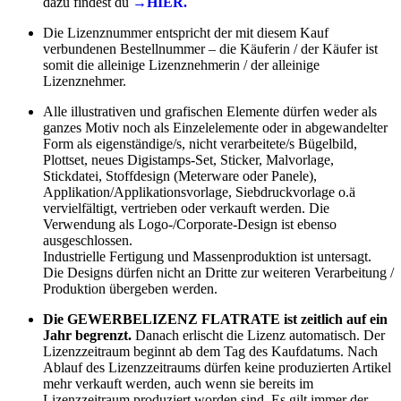
dazu findest du
→HIER.
Die Lizenznummer entspricht der mit diesem Kauf
verbundenen Bestellnummer – die Käuferin / der Käufer ist
somit die alleinige Lizenznehmerin / der alleinige
Lizenznehmer.
Alle illustrativen und grafischen Elemente dürfen weder als
ganzes Motiv noch als Einzelelemente oder in abgewandelter
Form als eigenständige/s, nicht verarbeitete/s Bügelbild,
Plottset, neues Digistamps-Set, Sticker, Malvorlage,
Stickdatei, Stoffdesign (Meterware oder Panele),
Applikation/Applikationsvorlage, Siebdruckvorlage o.ä
vervielfältigt, vertrieben oder verkauft werden. Die
Verwendung als Logo-/Corporate-Design ist ebenso
ausgeschlossen.
Industrielle Fertigung und Massenproduktion ist untersagt.
Die Designs dürfen nicht an Dritte zur weiteren Verarbeitung /
Produktion übergeben werden.
Die GEWERBELIZENZ FLATRATE ist zeitlich auf ein
Jahr begrenzt.
Danach erlischt die Lizenz automatisch. Der
Lizenzzeitraum beginnt ab dem Tag des Kaufdatums. Nach
Ablauf des Lizenzzeitraums dürfen keine produzierten Artikel
mehr verkauft werden, auch wenn sie bereits im
Lizenzzeitraum produziert worden sind. Es gilt immer der