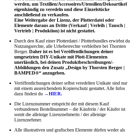
werden, um Textilien/Accessoires/Utensilien/Dekoartikel
eigenhändig zu veredeln und diese Einzelstücke
anschließend zu verkaufen.
Eine Weitergabe der Lizenz, der Plotterdatei oder
Elemente daraus an Dritte (Verkauf | Verleih | Tausch |
Vertrieb | Produktion) ist nicht gestattet.
Durch den Kauf einer Plotterdatei / Plotterbundles erwirbst du
Nutzungsrechte, alle Urheberrechte verbleiben bei Thorsten
Berger.
Daher ist es bei Veröffentlichungen deiner
umgesetzten DIY-Unikate mit Plott-Elementen
unerlässlich, bei deinen Produktbeschreibungen/-
Abbildungen den Zusatz „Design by Thorsten Berger |
BAMPED®“ anzugeben.
Veröffentlichungen deiner selbst veredelten Unikate sind nur
mit einem ausreichendem Kopierschutz gestattet. Alle Infos
dazu findest du
→HIER.
Die Lizenznummer entspricht der mit diesem Kauf
verbundenen Bestellnummer – die Käuferin / der Käufer ist
somit die alleinige Lizenznehmerin / der alleinige
Lizenznehmer.
Alle illustrativen und grafischen Elemente dürfen weder als