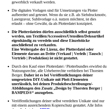
gewerblich verkauft werden.
Die digitalen Vorlagen sind für Umsetzungen via Plotter
aufbereitet und getestet. Wenn du sie z.B. als Siebdruckmotiv,
Lasergravur, Sublivorlage o.ä. nutzen möchtest, ist dies
erlaubt – ohne Gewähr, da als Plotterdatei konzipiert.
Die Plotterdateien dürfen ausschließlich selbst genutzt
werden, um Textilien/Accessoires/Utensilien/Dekoartikel
eigenhändig zu veredeln und diese Einzelstücke
anschließend zu verkaufen.
Eine Weitergabe der Lizenz, der Plotterdatei oder
Elemente daraus an Dritte (Verkauf | Verleih | Tausch |
Vertrieb | Produktion) ist nicht gestattet.
Durch den Kauf einer Plotterdatei / Plotterbundles erwirbst du
Nutzungsrechte, alle Urheberrechte verbleiben bei Thorsten
Berger.
Daher ist es bei Veröffentlichungen deiner
umgesetzten DIY-Unikate mit Plott-Elementen
unerlässlich, bei deinen Produktbeschreibungen/-
Abbildungen den Zusatz „Design by Thorsten Berger |
BAMPED®“ anzugeben.
Veröffentlichungen deiner selbst veredelten Unikate sind nur
mit einem ausreichendem Kopierschutz gestattet. Alle Infos