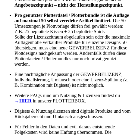
Angebotszeitpunkt – nicht der Herstellungszeitpunkt
.
Pro genutzter Plotterdatei / Plotterbundle ist die Auflage
auf maximal 50 selbst veredelte Artikel limitiert.
Die 50
Umsetzungen je Plottvorlage dürfen frei gewählt werden:
Z.B. 25 beplottete Kissen + 25 beplottete Shirts
Sollte der Lizenzzeitraum abgelaufen sein oder die maximale
Auflagenhöhe verkaufter Produkte für einzelne Designs 50
übersteigen, muss eine neue GEWERBELIZENZ für diese
Plottdesigns nachgekauft werden. Andernfalls dürfen diese
Plotterdateien / Plotterbundles nur noch privat genutzt
werden.
Eine nachträgliche Anpassung der GEWERBELIZENZ,
Individualisierung, Umtausch oder eine Lizenz-Splittung (z.
B. Kombination mit Digisets) ist nicht möglich.
Weitere FAQs rund um Nutzung & Lizenzen findest du
→HIER
in unserer PLOTTERBOX.
Digisets & Nutzungslizenzen sind digitale Produkte und vom
Rückgaberecht und Umtausch ausgeschlossen.
Für Fehler in den Daten und evtl. daraus entstehende
Folgekosten wird keine Haftung übernommen. Die