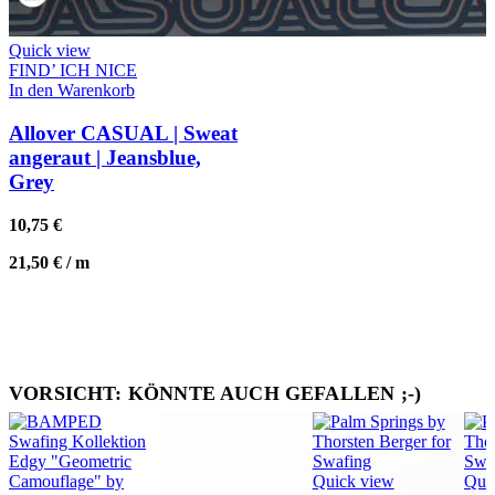
Quick view
FIND’ ICH NICE
In den Warenkorb
Allover CASUAL | Sweat
angeraut | Jeansblue,
Grey
10,75
€
21,50
€
/
m
VORSICHT: KÖNNTE AUCH GEFALLEN ;-)
Quick view
Qui