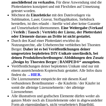
anschließend zu verkaufen.
Für diese Anwendung sind die
Plotterdateien konzipiert und mit Flexfolien auf Umsetzung
getestet worden.
Möchtest du
Einzelstücke
mit den Dateivorlagen via
Sublimation, Laser, Gravur, Stoffapplikation, Siebdruck
herstellen, ist dies erlaubt – hierfür wird aber keine Garantie
auf Umsetzbarkeit übernommen.
Eine Weitergabe (Verkauf
| Verleih | Tausch | Vertrieb) der Lizenz, der Plotterdatei
oder Elemente daraus an Dritte ist nicht gestattet.
Durch den Kauf einer Plotterdatei erwirbst du
Nutzungsrechte, alle Urheberrechte verbleiben bei Thorsten
Berger.
Daher ist es bei Veröffentlichungen deiner
umgesetzten beplotteten DIY-Unikate unerlässlich, bei
deinen Produktbeschreibungen/-Abbildungen den Zusatz
„Design by Thorsten Berger | BAMPED®“ anzugeben.
Veröffentlichungen deiner beplotteten Unikate sind nur mit
einem ausreichendem Kopierschutz gestattet. Alle Infos dazu
findest du
→HIER.
Die Lizenznummer entspricht der mit diesem Kauf
verbundenen Bestellnummer – die Käuferin / der Käufer ist
somit die alleinige Lizenznehmerin / der alleinige
Lizenznehmer.
Alle illustrativen und grafischen Elemente dürfen weder als
ganzes Motiv noch als Einzelelemente oder in abgewandelter
Form als eigenständige/s, nicht verarbeitete/s Bügelbild,