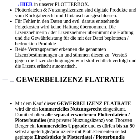
→HIER
in unserer PLOTTERBOX.
Plotterdateien & Nutzungslizenzen sind digitale Produkte und
vom Rückgaberecht und Umtausch ausgeschlossen.
Für Fehler in den Daten und evtl. daraus entstehende
Folgekosten wird keine Haftung übernommen. Die
Lizenznehmerin / der Lizenznehmer übernimmt die Haftung
und die Gewährleistung für die mit der Datei beplotteten /
bedruckten Produkte.
Beide Vertragspartner erkennen die genannten
Lizenzbestimmungen an und stimmen diesen zu. Verstoß
gegen die Lizenzbedingungen wird strafrechtlich verfolgt und
die Lizenz erlischt automatisch.
GEWERBELIZENZ FLATRATE
Mit dem Kauf dieser
GEWERBELIZENZ FLATRATE
wird dir ein
kommerzielles Nutzungsrecht
eingeräumt.
Damit erhalten
alle separat erworbenen Plotterdateien /
Plotterbundles
(mit privater Nutzungslizenz) von Thorsten
Berger ein
kommerzielles Upgrade
und es dürfen
bis zu 50
selbst angefertigte/produzierte mit Plott-Elementen selbst
gepimpte
Einzelstücke je Plotterdatei / Plotterbundle