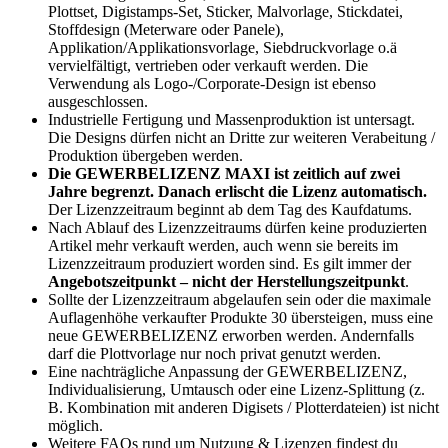
Plottset, Digistamps-Set, Sticker, Malvorlage, Stickdatei,
Stoffdesign (Meterware oder Panele),
Applikation/Applikationsvorlage, Siebdruckvorlage o.ä
vervielfältigt, vertrieben oder verkauft werden. Die
Verwendung als Logo-/Corporate-Design ist ebenso
ausgeschlossen.
Industrielle Fertigung und Massenproduktion ist untersagt.
Die Designs dürfen nicht an Dritte zur weiteren Verabeitung /
Produktion übergeben werden.
Die GEWERBELIZENZ MAXI ist zeitlich auf zwei
Jahre begrenzt. Danach erlischt die Lizenz automatisch.
Der Lizenzzeitraum beginnt ab dem Tag des Kaufdatums.
Nach Ablauf des Lizenzzeitraums dürfen keine produzierten
Artikel mehr verkauft werden, auch wenn sie bereits im
Lizenzzeitraum produziert worden sind. Es gilt immer der
Angebotszeitpunkt – nicht der Herstellungszeitpunkt
.
Sollte der Lizenzzeitraum abgelaufen sein oder die maximale
Auflagenhöhe verkaufter Produkte 30 übersteigen, muss eine
neue GEWERBELIZENZ erworben werden. Andernfalls
darf die Plottvorlage nur noch privat genutzt werden.
Eine nachträgliche Anpassung der GEWERBELIZENZ,
Individualisierung, Umtausch oder eine Lizenz-Splittung (z.
B. Kombination mit anderen Digisets / Plotterdateien) ist nicht
möglich.
Weitere FAQs rund um Nutzung & Lizenzen findest du