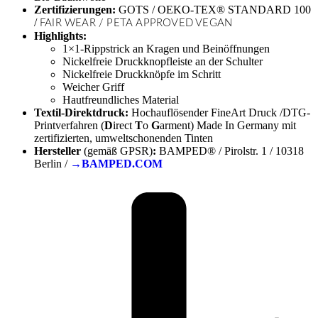
Zertifizierungen:
GOTS / OEKO-TEX® STANDARD 100
/
FAIR WEAR / PETA APPROVED VEGAN
Highlights:
1×1-Rippstrick an Kragen und Beinöffnungen
Nickelfreie Druckknopfleiste an der Schulter
Nickelfreie Druckknöpfe im Schritt
Weicher Griff
Hautfreundliches Material
Textil-Direktdruck:
Hochauflösender FineArt Druck /DTG-
Printverfahren (
D
irect
T
o
G
arment) Made In Germany mit
zertifizierten, umweltschonenden Tinten
Hersteller
(gemäß GPSR)
:
BAMPED® / Pirolstr. 1 / 10318
Berlin /
→BAMPED.COM