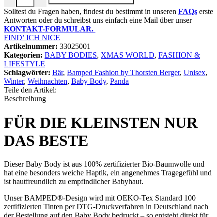
Solltest du Fragen haben, findest du bestimmt in unseren
FAQs
erste
Antworten oder du schreibst uns einfach eine Mail über unser
KONTAKT-FORMULAR.
FIND’ ICH NICE
Artikelnummer:
33025001
Kategorien:
BABY BODIES
,
XMAS WORLD
,
FASHION &
LIFESTYLE
Schlagwörter:
Bär
,
Bamped Fashion by Thorsten Berger
,
Unisex
,
Winter
,
Weihnachten
,
Baby Body
,
Panda
Teile den Artikel:
Beschreibung
FÜR DIE KLEINSTEN NUR
DAS BESTE
Dieser Baby Body ist aus 100% zertifizierter Bio-Baumwolle und
hat eine besonders weiche Haptik, ein angenehmes Tragegefühl und
ist hautfreundlich zu empfindlicher Babyhaut.
Unser BAMPED®-Design wird mit OEKO-Tex Standard 100
zertifizierten Tinten per DTG-Druckverfahren in Deutschland nach
der Bestellung auf den Baby Body bedruckt – so entsteht direkt für