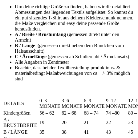
Um deine richtige Größe zu finden, haben wir dir detailliert
Abmessungen des liegenden Textils aufgelistet. So kannst du
ein gut sitzendes T-Shirt aus deinem Kleiderschrank nehmen,
die Maße vergleichen und easy deine passende Größe
herausfinden.
A / Breite / Brustumfang
(gemessen direkt unter den
Ärmeln)
B / Länge
(gemessen direkt neben dem Bündchen vom
Halsausschnitt)
C / Ärmellänge
(gemessen ab Schulternaht / Ärmelansatz)
Alle Angaben in Zentimeter
Beachte, dass bei der Textilherstellung produktions- &
materialbedingt Maßabweichungen von ca. +/- 3% möglich
sind
0–3
3–6
6–9
9–12
12–1
DETAILS
MONATE
MONATE
MONATE
MONATE
MO
Kindergrößen
56 – 62
62 – 68
68 – 74
74 –80
80 –
A /
19
20
21
22
23
BRUSTBREITE
B / LÄNGE
35
38
41
43
45