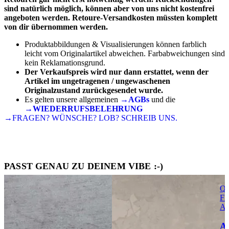
sind natürlich möglich, können aber von uns nicht kostenfrei
angeboten werden. Retoure-Versandkosten müssten komplett
von dir übernommen werden.
Produktabbildungen & Visualisierungen können farblich
leicht vom Originalartikel abweichen. Farbabweichungen sind
kein Reklamationsgrund.
Der Verkaufspreis wird nur dann erstattet, wenn der
Artikel im ungetragenen / ungewaschenen
Originalzustand zurückgesendet wurde.
Es gelten unsere allgemeinen
→AGBs
und die
→WIEDERRUFSBELEHRUNG
→FRAGEN? WÜNSCHE? LOB? SCHREIB UNS.
PASST GENAU ZU DEINEM VIBE :-)
Qu
FI
Au
A