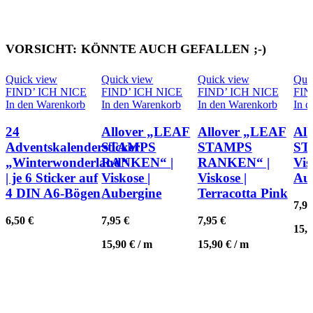
VORSICHT: KÖNNTE AUCH GEFALLEN ;-)
Quick view
Quick view
Quick view
Qui
FIND’ ICH NICE
FIND’ ICH NICE
FIND’ ICH NICE
FIN
In den Warenkorb
In den Warenkorb
In den Warenkorb
In 
24
Allover „LEAF
Allover „LEAF
Al
Adventskalendersticker
STAMPS
STAMPS
ST
„Winterwonderland“
RANKEN“ |
RANKEN“ |
Vis
| je 6 Sticker auf
Viskose |
Viskose |
Au
4 DIN A6-Bögen
Aubergine
Terracotta Pink
7,9
6,50
€
7,95
€
7,95
€
15,
15,90
€
/
m
15,90
€
/
m