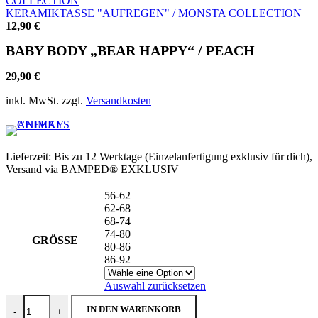
KERAMIKTASSE "AUFREGEN" / MONSTA COLLECTION
12,90
€
BABY BODY „BEAR HAPPY“ / PEACH
29,90
€
inkl. MwSt.
zzgl.
Versandkosten
Lieferzeit:
Bis zu 12 Werktage (Einzelanfertigung exklusiv für dich),
Versand via BAMPED® EXKLUSIV
56-62
62-68
68-74
74-80
GRÖSSE
80-86
86-92
Auswahl zurücksetzen
BABY BODY "BEAR HAPPY" / PEACH Menge
IN DEN WARENKORB
-
+