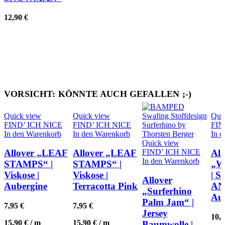
12,90
€
VORSICHT: KÖNNTE AUCH GEFALLEN ;-)
Quick view
Quick view
Qui
FIND’ ICH NICE
FIND’ ICH NICE
FIN
In den Warenkorb
In den Warenkorb
In 
Quick view
FIND’ ICH NICE
Allover „LEAF
Allover „LEAF
All
In den Warenkorb
STAMPS“ |
STAMPS“ |
„
Viskose |
Viskose |
| 
Allover
Aubergine
Terracotta Pink
AN
„Surferhino
Au
Palm Jam“ |
7,95
€
7,95
€
Jersey
10,
15,90
€
/
m
15,90
€
/
m
Baumwolle |