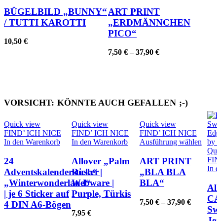
Produkt
weist
BÜGELBILD „BUNNY“
ART PRINT
mehrere
/ TUTTI KAROTTI
„ERDMÄNNCHEN
Varianten
PICO“
auf.
10,50
€
Die
7,50
€
–
37,90
€
Optionen
können
auf
der
Produktseite
gewählt
VORSICHT: KÖNNTE AUCH GEFALLEN ;-)
werden
Quick view
Quick view
Quick view
FIND’ ICH NICE
FIND’ ICH NICE
FIND’ ICH NICE
Diese
In den Warenkorb
In den Warenkorb
Ausführung wählen
Produ
Qui
weist
FIN
24
Allover „Palm
ART PRINT
mehre
In 
Adventskalendersticker
Rush“ |
„BLA BLA
Varian
„Winterwonderland“
Webware |
BLA“
auf.
All
| je 6 Sticker auf
Purple, Türkis
Die
CA
7,50
€
–
37,90
€
4 DIN A6-Bögen
Optio
Swe
könne
7,95
€
Jea