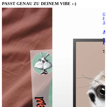
PASST GENAU ZU DEINEM VIBE :-)
Qu
FI
Au
A
„
P
7,