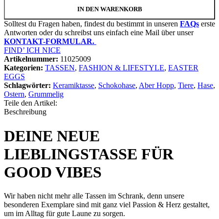
IN DEN WARENKORB
Solltest du Fragen haben, findest du bestimmt in unseren
FAQs
erste
Antworten oder du schreibst uns einfach eine Mail über unser
KONTAKT-FORMULAR.
FIND’ ICH NICE
Artikelnummer:
11025009
Kategorien:
TASSEN
,
FASHION & LIFESTYLE
,
EASTER
EGGS
Schlagwörter:
Keramiktasse
,
Schokohase
,
Aber Hopp
,
Tiere
,
Hase
,
Ostern
,
Grummelig
Teile den Artikel:
Beschreibung
DEINE NEUE
LIEBLINGSTASSE FÜR
GOOD VIBES
Wir haben nicht mehr alle Tassen im Schrank, denn unsere
besonderen Exemplare sind mit ganz viel Passion & Herz gestaltet,
um im Alltag für gute Laune zu sorgen.