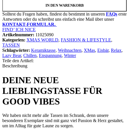
IN DEN WARENKORB
Solltest du Fragen haben, findest du bestimmt in unseren
FAQs
erste
Antworten oder du schreibst uns einfach eine Mail über unser
KONTAKT-FORMULAR.
FIND’ ICH NICE
Artikelnummer:
11025090
Kategorien:
XMAS WORLD
,
FASHION & LIFESTYLE
,
TASSEN
Schlagwörter:
Keramiktasse
,
Weihnachten
,
XMas
,
Eisbär
,
Relax
,
Lazy Bear
,
Chillen
,
Enspannung
,
Winter
Teile den Artikel:
Beschreibung
DEINE NEUE
LIEBLINGSTASSE FÜR
GOOD VIBES
Wir haben nicht mehr alle Tassen im Schrank, denn unsere
besonderen Exemplare sind mit ganz viel Passion & Herz gestaltet,
um im Alltag für gute Laune zu sorgen.