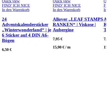
Quick view
Quick view
Qu
FIND’ ICH NICE
FIND’ ICH NICE
FI
In den Warenkorb
In den Warenkorb
In
24
Allover „LEAF STAMPS
A
Adventskalendersticker
RANKEN“ | Viskose |
R
„Winterwonderland“ | je
Aubergine
Te
6 Sticker auf 4 DIN A6-
7,95
€
7,
Bögen
15,90
€
/
m
15
6,50
€