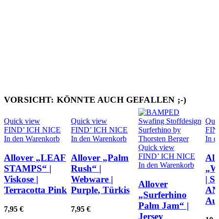
VORSICHT: KÖNNTE AUCH GEFALLEN ;-)
Quick view
Quick view
Qui
FIND’ ICH NICE
FIND’ ICH NICE
FIN
In den Warenkorb
In den Warenkorb
In 
Quick view
FIND’ ICH NICE
Allover „LEAF
Allover „Palm
All
In den Warenkorb
STAMPS“ |
Rush“ |
„
Viskose |
Webware |
| 
Allover
Terracotta Pink
Purple, Türkis
AN
„Surferhino
Au
Palm Jam“ |
7,95
€
7,95
€
Jersey