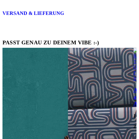
VERSAND & LIEFERUNG
PASST GENAU ZU DEINEM VIBE :-)
Qu
FI
In
A
an
A
10
21