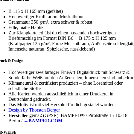
B 115 x H 165 mm (gefaltet)
Hochwertiger Kraftkarton, Muskatbraun
Grammatur 350 g/m², extra schwer & robust
Edle, matte Haptik
Zur Klappkarte erhälst du einen passenden hochwertigen
Briefumschlag im Format DIN B6 | B 175 x H 125 mm
(Kraftpapier 125 g/m², Farbe Muskatbraun, Außenseite seidenglatt
Innenseite naturrau, Spitzlasche, nassklebend)
ruck & Design
Hochwertiger zweifarbiger FineArt-Digitaldruck mit Schwarz &
Sonderfarbe Weiß auf den Außenseiten, Innenseiten sind unbedruc
Klimaneutral & zertifiziert produziert – ohne Lösemittel oder
schädliche Stoffe
Alle Karten werden ausschließlich in einer Druckerei in
Deutschland gedruckt.
Das Motiv ist mit viel Herzblut für dich gestaltet worden.
Design by Thorsten Berger
gemäß (GPSR): BAMPED® / Pirolstraße 1 / 10318
Hersteller
Berlin /
→BAMPED.COM
INWEISE