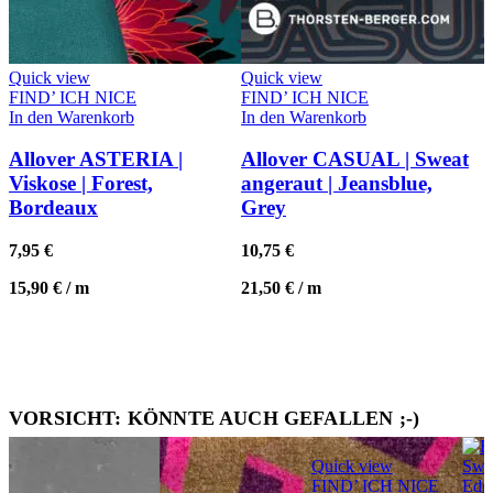
Quick view
Quick view
FIND’ ICH NICE
FIND’ ICH NICE
In den Warenkorb
In den Warenkorb
Allover ASTERIA |
Allover CASUAL | Sweat
Viskose | Forest,
angeraut | Jeansblue,
Bordeaux
Grey
7,95
€
10,75
€
15,90
€
/
m
21,50
€
/
m
VORSICHT: KÖNNTE AUCH GEFALLEN ;-)
Quick view
FIND’ ICH NICE