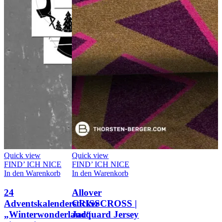
Quick view
Quick view
FIND’ ICH NICE
FIND’ ICH NICE
In den Warenkorb
In den Warenkorb
24
Allover
Adventskalendersticker
CRISSCROSS |
„Winterwonderland“
Jacquard Jersey