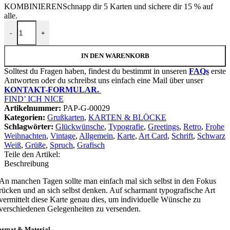
KOMBINIEREN
Schnapp dir 5 Karten und sichere dir 15 % auf
alle.
Grußkarte "Be You" | 115x165mm inkl. DIN B6-Umschlag Menge
-
+
IN DEN WARENKORB
Solltest du Fragen haben, findest du bestimmt in unseren
FAQs
erste
Antworten oder du schreibst uns einfach eine Mail über unser
KONTAKT-FORMULAR.
FIND’ ICH NICE
Artikelnummer:
PAP-G-00029
Kategorien:
Grußkarten
,
KARTEN & BLÖCKE
Schlagwörter:
Glückwünsche
,
Typografie
,
Greetings
,
Retro
,
Frohe
Weihnachten
,
Vintage
,
Allgemein
,
Karte
,
Art Card
,
Schrift
,
Schwarz
Weiß
,
Grüße
,
Spruch
,
Grafisch
Teile den Artikel:
Beschreibung
An manchen Tagen sollte man einfach mal sich selbst in den Fokus
rücken und an sich selbst denken. Auf scharmant typografische Art
vermittelt diese Karte genau dies, um individuelle Wünsche zu
verschiedenen Gelegenheiten zu versenden.
ormat & Material