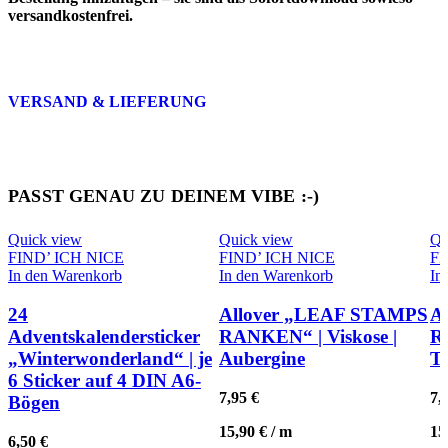
versandkostenfrei
.
VERSAND & LIEFERUNG
PASST GENAU ZU DEINEM VIBE :-)
Quick view
Quick view
Qu
FIND’ ICH NICE
FIND’ ICH NICE
FI
In den Warenkorb
In den Warenkorb
In
24
Allover „LEAF STAMPS
A
Adventskalendersticker
RANKEN“ | Viskose |
R
„Winterwonderland“ | je
Aubergine
Te
6 Sticker auf 4 DIN A6-
7,95
€
7,
Bögen
15,90
€
/
m
15
6,50
€