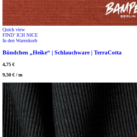
Quick view
FIND’ ICH NICE
In den Warenkorb
Bündchen „Heike“ | Schlauchware | TerraCotta
4,75
€
9,50
€
/
m