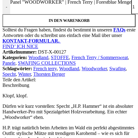
Panel "WOODWORKER" | French Terry | Forestblue Menge
-
IN DEN WARENKORB
Solltest du Fragen haben, findest du bestimmt in unseren
FAQs
erste
Antworten oder du schreibst uns einfach eine Mail über unser
KONTAKT-FORMULAR.
FIND’ ICH NICE
Artikelnummer:
DST-X-00127
Kategorien:
Woodland
,
STOFFE
,
French Terry / Sommersweat
,
Panele
,
SWAFING COLLECTIONS
Schlagwörter:
French terry
,
Woodland
,
Woodworker
,
Swafing
,
Specht
,
Winter
,
Thorsten Berger
Teile den Artikel:
Beschreibung
Klopf, klopf.
Dürfen wir kurz vorstellen: Specht „H.P. Hammer“ ist ein absoluter
Handwerker-Pro mit Spezialgebiet Holzverarbeitung. Ein echter
„Woodworker“ eben.
H.P. trägt natürlich beim Arbeiten im Wald ein perfekt abgestimmtes
Outfit: stylische Mütze mit trendigem Karohemd – wie es sich für