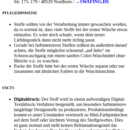
Str. 175–179 / 48529 Nordhorn /
→SWAFING.DE
PFLEGEHINWEISE
Stoffe sollten vor der Verarbeitung immer gewaschen werden,
da es normal ist, dass viele Stoffe bei der ersten Wäsche etwas
einlaufen. Es wäre doch schade, wenn dein neues
Lieblingsstück dann nicht mehr richtig passt.
Gerade bei farbintensiven Stoffen solltest du außerdem darauf
achten, die Stoffe möglichst schonend „auf links“ im
Schonwaschgang mit einem sanften Color-Waschmittel ohne
Bleiche o.ä. zu waschen.
Packe die Stoffe bitte bei der ersten Wäsche separat oder nur
zusammen mit ähnlichen Farben in die Waschmaschine.
FACTS
Digitaldruck:
Der Stoff wird in einem aufwendigen Digital-
Textildruck-Verfahren hergestellt, um besonders farbintensive
langlebige Designstoffe zu produzieren. Produktionsbedingt
kommt es unter Umständen vereinzelt zu Mini-Farbpünktchen
auf dem Stoff oder leichtem Verzug des Stoffgewebes. Dies
ist ganz normal und stellt keinen Reklamationsgrund dar.