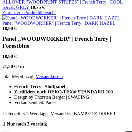
ALLOVER "WOODPRINT STRIPES" | French Terry | COOL
SAGE GREY
10,75
€
Zurück zur Produktübersicht
Panel "WOODWORKER" | French Terry | DARK HAZEL
18,90
€
Panel „WOODWORKER“ | French Terry |
Forestblue
18,90
€
21,50
€
/
m
inkl. MwSt.
zzgl.
Versandkosten
French Terry | Stoffpanel
Zertifiziert nach OEKO-TEX® STANDARD 100
Design by Thorsten Berger | SWAFING
Verkaufseinheit: Panel
Lieferzeit:
3-5 Werktage | Versand via BAMPED® DIREKT
Nur noch 3 vorrätig