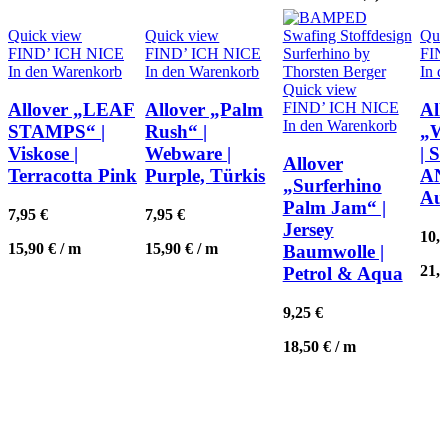
Quick view
Quick view
Qui
FIND’ ICH NICE
FIND’ ICH NICE
FIN
In den Warenkorb
In den Warenkorb
In 
Quick view
FIND’ ICH NICE
Allover „LEAF
Allover „Palm
All
In den Warenkorb
STAMPS“ |
Rush“ |
„
Viskose |
Webware |
| 
Allover
Terracotta Pink
Purple, Türkis
AN
„Surferhino
Au
Palm Jam“ |
7,95
€
7,95
€
Jersey
10,
15,90
€
/
m
15,90
€
/
m
Baumwolle |
21,
Petrol & Aqua
9,25
€
18,50
€
/
m