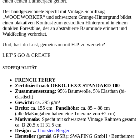
einen echten Lumberjack gehört.
Der handgezeichnete Specht mit Vintage-Schriftzug
„WOODWORKER“ und schwarzem Grunge-Hintergrund bildet
einen plakativen Kontrast zum gestreiften Hintergrund in einem
dunklen Forestblue, der an abstrahierte Baumrinde erinnert und
Waldfeeling verbreitet.
Und, hast du Lust, gemeinsam mit H.P. zu werkeln?
LET’S GO & CREATE
STOFFQUALITÄT
FRENCH TERRY
Zertifiziert nach OEKO-TEX® STANDARD 100
Zusammensetzung:
95% Baumwolle, 5% Elasthan (bi-
elastisch)
Gewicht:
ca. 295 g/m²
Breite:
ca. 155 cm |
Panelhöhe:
ca. 85 – 88 cm
(alle Maßangaben haben eine Toleranz von ±2 cm)
Motivmaße:
Specht mit schwarzem Vintage-Rahmen gesamt
ca. B 20,5 x H 31,5 cm
Design:
→
Thorsten Berger
Hersteller
(gemäß GPSR)
:
SWAFING GmbH / Bentheimer