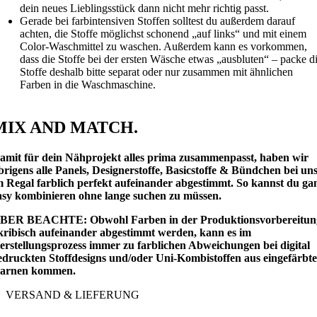
dein neues Lieblingsstück dann nicht mehr richtig passt.
Gerade bei farbintensiven Stoffen solltest du außerdem darauf
achten, die Stoffe möglichst schonend „auf links“ und mit einem
Color-Waschmittel zu waschen. Außerdem kann es vorkommen,
dass die Stoffe bei der ersten Wäsche etwas „ausbluten“ – packe d
Stoffe deshalb bitte separat oder nur zusammen mit ähnlichen
Farben in die Waschmaschine.
MIX AND MATCH.
amit für dein Nähprojekt alles prima zusammenpasst, haben wir
brigens alle Panels, Designerstoffe, Basicstoffe & Bündchen bei un
m Regal farblich perfekt aufeinander abgestimmt. So kannst du ga
asy kombinieren ohne lange suchen zu müssen.
BER BEACHTE: Obwohl Farben in der Produktionsvorbereitun
kribisch aufeinander abgestimmt werden, kann es im
erstellungsprozess immer zu farblichen Abweichungen bei digital
edruckten Stoffdesigns und/oder Uni-Kombistoffen aus eingefärbt
arnen kommen.
VERSAND & LIEFERUNG