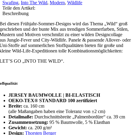
Swafing
,
Into The Wild
,
Modern
,
Wildlife
Teile den Artikel:
Beschreibung
Bei diesen Frühjahr-Sommer-Designs wird das Thema „Wild“ groß
geschrieben und der bunte Mix aus trendigen Sommerfarben, Stilen,
Mustern und Motiven verschmilzt zu
einer wilden Designcollage
aus
Jungle-Fever und City-Wildlife. Panele & passende Allover- oder
Uni-Stoffe auf sommerlichen Stoffqualitäten bieten für große und
kleine Wild-Life-Expeditionen tolle Kombinationsmöglichkeiten:
LET’S GO
„
INTO THE WILD“.
offqualität
JERSEY BAUMWOLLE | BI-ELASTISCH
OEKO-TEX® STANDARD 100 zertifiziert
Breite:
ca. 160 cm
(alle Maßangaben haben eine Toleranz von ±2 cm)
Detailmaße:
Durchschnittsbreite „Palmenbordüre“ ca. 39 cm
Zusammensetzung:
95 % Baumwolle, 5 % Elasthan
Gewicht:
ca. 200 g/m²
Design:
Thorsten Berger