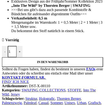
Exklusives Design aus der Frühjahr/Sommer Kollektion 2023
„Into The Wild“ by Thorsten Berger | SWAFING
>>>Bei uns gibt’s dazu auch passende Kombistoffe &
Bündchen für aufeinander abgestimmte Outfits<<<
Verkaufseinheit: 0,5 m
Mengenangabe im Warenkorb: 1 = 0,5 Meter | 2 = 1 Meter | 3
= 1,5 Meter usw.
Du bekommst den Stoff natürlich in einem Stück.
Vorrätig
Allover WILDLIFE "Palmleaf" | Jersey Baumwolle | Bunt, Weiß Me
-
+
IN DEN WARENKORB
Solltest du Fragen haben, findest du bestimmt in unseren
FAQs
erste
Antworten oder du schreibst uns einfach eine Mail über unser
KONTAKT-FORMULAR.
FIND’ ICH NICE
Artikelnummer:
DST-X-00110
Kategorien:
SWAFING COLLECTIONS
,
STOFFE
,
Into The
Wild
,
Jersey
Schlagwörter:
Struktur
,
Holografic
,
Thorsten Berger
,
Palmenzweig
,
Palmleaf
,
Casual
,
Sommer
,
Unisex
,
Urban
,
Grafisch
,