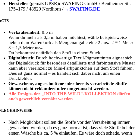
Hersteller
(gemäß GPSR)
:
SWAFING GmbH / Bentheimer Str.
175–179 / 48529 Nordhorn /
→SWAFING.DE
ACTS
Verkaufseinheit:
0,5 m
Wenn du mehr als 0,5 m haben möchtest, wähle beispielsweise
neben dem Warenkorb als Mengenangabe eine 2 aus. 2 = 1 Meter 
3 = 1,5 Meter usw.
Du bekommst natürlich den Stoff in einem Stück.
Digitaldruck:
Durch hochwertige Textil-Pigmenttinten eignet sich
der Digitaldruck für besonders detaillierte und farbintensive Muster
kann aber vereinzelt zu Mini-Farbpünktchen auf dem Stoff führen.
Dies ist ganz normal – es handelt sich dabei nicht um einen
Druckfehler.
Gewaschene, angeschnittene oder bereits verarbeitete Stoffe
können nicht reklamiert oder umgetauscht werden.
Alle Designs der „INTO THE WILD“-KOLLEKTION dürfen
auch gewerblich vernäht werden.
FLEGEHINWEISE
Nach Möglichkeit sollten die Stoffe vor der Verarbeitung immer
gewaschen werden, da es ganz normal ist, dass viele Stoffe bei der
ersten Wäsche bis ca. 5 % einlaufen. Es wäre doch schade, wenn