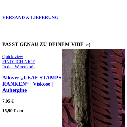
VERSAND & LIEFERUNG
PASST GENAU ZU DEINEM VIBE :-)
Quick view
FIND’ ICH NICE
In den Warenkorb
Allover „LEAF STAMPS
RANKEN“ | Viskose |
Aubergine
7,95
€
15,90
€
/
m