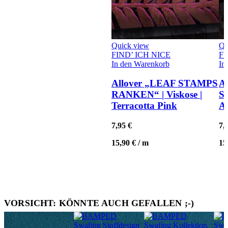
Quick view
Qu
FIND’ ICH NICE
FI
In den Warenkorb
In
Allover „LEAF STAMPS
A
RANKEN“ | Viskose |
S
Terracotta Pink
A
7,95
€
7,
15,90
€
/
m
15
VORSICHT: KÖNNTE AUCH GEFALLEN ;-)