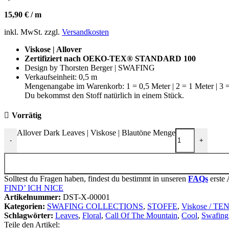
15,90
€
/
m
inkl. MwSt.
zzgl.
Versandkosten
Viskose | Allover
Zertifiziert nach OEKO-TEX® STANDARD 100
Design by Thorsten Berger | SWAFING
Verkaufseinheit: 0,5 m
Mengenangabe im Warenkorb: 1 = 0,5 Meter | 2 = 1 Meter | 3 =
Du bekommst den Stoff natürlich in einem Stück.
Vorrätig
Allover Dark Leaves | Viskose | Blautöne Menge
-
+
Solltest du Fragen haben, findest du bestimmt in unseren
FAQs
erste 
FIND’ ICH NICE
Artikelnummer:
DST-X-00001
Kategorien:
SWAFING COLLECTIONS
,
STOFFE
,
Viskose / TE
Schlagwörter:
Leaves
,
Floral
,
Call Of The Mountain
,
Cool
,
Swafing
Teile den Artikel: