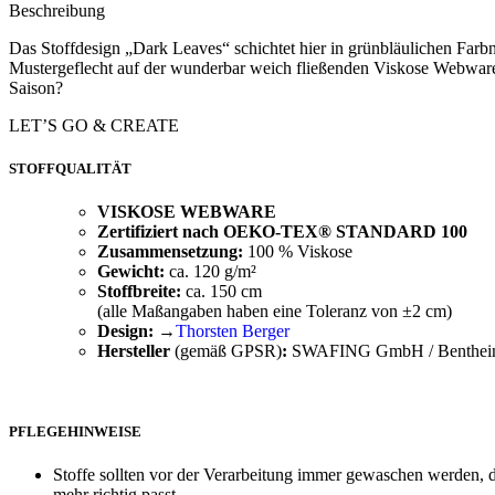
Beschreibung
Das Stoffdesign „Dark Leaves“ schichtet hier in grünbläulichen Farb
Mustergeflecht auf der wunderbar weich fließenden Viskose Webware en
Saison?
LET’S GO & CREATE
STOFFQUALITÄT
VISKOSE WEBWARE
Whatsapp
Zertifiziert nach OEKO-TEX® STANDARD 100
Zusammensetzung:
100 % Viskose
Gewicht:
ca. 120 g/m²
Stoffbreite:
ca. 150 cm
(alle Maßangaben haben eine Toleranz von ±2 cm)
Design:
→
Thorsten Berger
Hersteller
(gemäß GPSR)
:
SWAFING GmbH / Bentheimer
PFLEGEHINWEISE
Stoffe sollten vor der Verarbeitung immer gewaschen werden, da
mehr richtig passt.