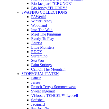
Bio Jacquard "GRUNGE"
Bio Jersey "FLURRY"
SWAFING COLLECTIONS
PAWerful
Winter Ready
Woodland
Into The Wild
Meet The Pinguinis
Ready To Play
Asteria
Little Monsters
EDGY
Surferhino
Sea You
Palm Springs
Call Of The Mountain
STOFFQUALITÄTEN
Panele
Jersey
French Terry / Sommersweat
Sweat angeraut
Viskose / TENCEL™ Lyocell
Softshell
Jacquard
Strickstoffe