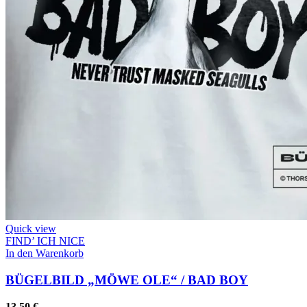
Quick view
FIND’ ICH NICE
In den Warenkorb
BÜGELBILD „MÖWE OLE“ / BAD BOY
13,50
€