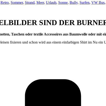
Retro
,
Sommer
,
Strand
,
Meer
,
Urlaub
,
Sonne
,
Bully
,
Surfen
,
VW Bus
,
ELBILDER SIND DER BURNER 
otten, Taschen oder textile Accessoires aus Baumwolle oder mit 
eisen fixieren und schon wird aus einem einfarbigen Shirt im Nu ein Un