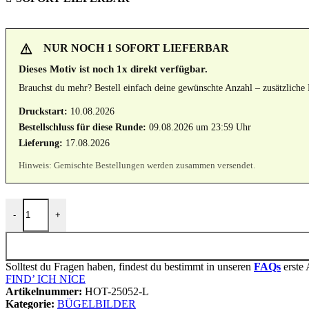
NUR NOCH 1 SOFORT LIEFERBAR
Dieses Motiv ist noch 1x direkt verfügbar.
Brauchst du mehr? Bestell einfach deine gewünschte Anzahl – zusätzliche
Druckstart:
10.08.2026
Instagram
Bestellschluss für diese Runde:
09.08.2026 um 23:59 Uhr
Lieferung:
17.08.2026
Hinweis: Gemischte Bestellungen werden zusammen versendet.
BÜGELBILD "BULLY" / ENDLESS SUMMER Menge
-
+
Solltest du Fragen haben, findest du bestimmt in unseren
FAQs
erste 
FIND’ ICH NICE
Artikelnummer:
HOT-25052-L
Kategorie:
BÜGELBILDER