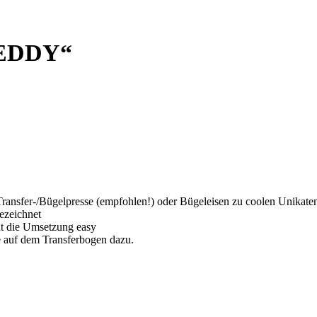
EDDY“
 Transfer-/Bügelpresse (empfohlen!) oder Bügeleisen zu coolen Unikate
gezeichnet
ht die Umsetzung easy
 auf dem Transferbogen dazu.