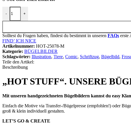
BÜGELBILD "FROSCH FREDDY" Menge
-
+
Solltest du Fragen haben, findest du bestimmt in unseren
FAQs
erste 
FIND’ ICH NICE
Artikelnummer:
HOT-25078-M
Kategorie:
BÜGELBILDER
Schlagwörter:
Illustration
,
Tiere
,
Comic
,
Schriftzug
,
Bügelbild
,
Fros
Teile den Artikel:
Beschreibung
„HOT STUFF“. UNSERE BÜG
Mit unseren handgezeichneten Bügelbildern kannst du easy Klam
Einfach die Motive via Transfer-/Bügelpresse (empfohlen!) oder Bügel
groß & klein individuell gestalten.
LET’S GO & CREATE