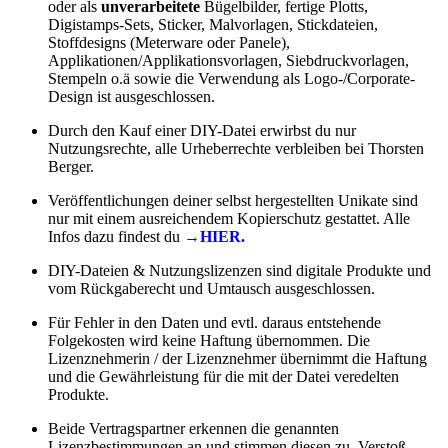
oder als
unverarbeitete
Bügelbilder, fertige Plotts,
Digistamps-Sets, Sticker, Malvorlagen, Stickdateien,
Stoffdesigns (Meterware oder Panele),
Applikationen/Applikationsvorlagen, Siebdruckvorlagen,
Stempeln o.ä sowie die Verwendung als Logo-/Corporate-
Design ist ausgeschlossen.
Durch den Kauf einer DIY-Datei erwirbst du nur
Nutzungsrechte, alle Urheberrechte verbleiben bei Thorsten
Berger.
Veröffentlichungen deiner selbst hergestellten Unikate sind
nur mit einem ausreichendem Kopierschutz gestattet. Alle
Infos dazu findest du
→HIER.
DIY-Dateien & Nutzungslizenzen sind digitale Produkte und
vom Rückgaberecht und Umtausch ausgeschlossen.
Für Fehler in den Daten und evtl. daraus entstehende
Folgekosten wird keine Haftung übernommen. Die
Lizenznehmerin / der Lizenznehmer übernimmt die Haftung
und die Gewährleistung für die mit der Datei veredelten
Produkte.
Beide Vertragspartner erkennen die genannten
Lizenzbestimmungen an und stimmen diesen zu. Verstoß