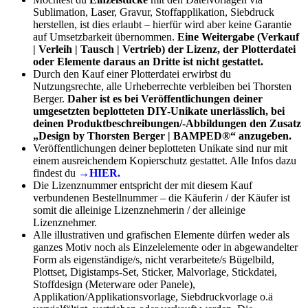
Sublimation, Laser, Gravur, Stoffapplikation, Siebdruck
herstellen, ist dies erlaubt – hierfür wird aber keine Garantie
auf Umsetzbarkeit übernommen.
Eine Weitergabe (Verkauf
| Verleih | Tausch | Vertrieb) der Lizenz, der Plotterdatei
oder Elemente daraus an Dritte ist nicht gestattet.
Durch den Kauf einer Plotterdatei erwirbst du
Nutzungsrechte, alle Urheberrechte verbleiben bei Thorsten
Berger.
Daher ist es bei Veröffentlichungen deiner
umgesetzten beplotteten DIY-Unikate unerlässlich, bei
deinen Produktbeschreibungen/-Abbildungen den Zusatz
„Design by Thorsten Berger | BAMPED®“ anzugeben.
Veröffentlichungen deiner beplotteten Unikate sind nur mit
einem ausreichendem Kopierschutz gestattet. Alle Infos dazu
findest du
→HIER.
Die Lizenznummer entspricht der mit diesem Kauf
verbundenen Bestellnummer – die Käuferin / der Käufer ist
somit die alleinige Lizenznehmerin / der alleinige
Lizenznehmer.
Alle illustrativen und grafischen Elemente dürfen weder als
ganzes Motiv noch als Einzelelemente oder in abgewandelter
Form als eigenständige/s, nicht verarbeitete/s Bügelbild,
Plottset, Digistamps-Set, Sticker, Malvorlage, Stickdatei,
Stoffdesign (Meterware oder Panele),
Applikation/Applikationsvorlage, Siebdruckvorlage o.ä