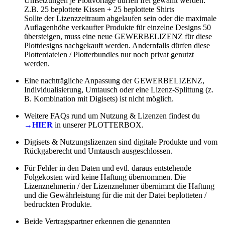
Umsetzungen je Plottvorlage dürfen frei gewählt werden:
Z.B. 25 beplottete Kissen + 25 beplottete Shirts
Sollte der Lizenzzeitraum abgelaufen sein oder die maximale
Auflagenhöhe verkaufter Produkte für einzelne Designs 50
übersteigen, muss eine neue GEWERBELIZENZ für diese
Plottdesigns nachgekauft werden. Andernfalls dürfen diese
Plotterdateien / Plotterbundles nur noch privat genutzt
werden.
Eine nachträgliche Anpassung der GEWERBELIZENZ,
Individualisierung, Umtausch oder eine Lizenz-Splittung (z.
B. Kombination mit Digisets) ist nicht möglich.
Weitere FAQs rund um Nutzung & Lizenzen findest du
→HIER
in unserer PLOTTERBOX.
Digisets & Nutzungslizenzen sind digitale Produkte und vom
Rückgaberecht und Umtausch ausgeschlossen.
Für Fehler in den Daten und evtl. daraus entstehende
Folgekosten wird keine Haftung übernommen. Die
Lizenznehmerin / der Lizenznehmer übernimmt die Haftung
und die Gewährleistung für die mit der Datei beplotteten /
bedruckten Produkte.
Beide Vertragspartner erkennen die genannten