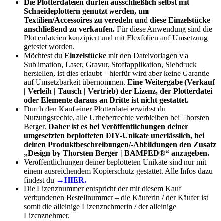
Die Plotterdateien dürfen ausschließlich selbst mit
Schneideplottern genutzt werden, um
Textilien/Accessoires zu veredeln und diese Einzelstücke
anschließend zu verkaufen.
Für diese Anwendung sind die
Plotterdateien konzipiert und mit Flexfolien auf Umsetzung
getestet worden.
Möchtest du
Einzelstücke
mit den Dateivorlagen via
Sublimation, Laser, Gravur, Stoffapplikation, Siebdruck
herstellen, ist dies erlaubt – hierfür wird aber keine Garantie
auf Umsetzbarkeit übernommen.
Eine Weitergabe (Verkauf
| Verleih | Tausch | Vertrieb) der Lizenz, der Plotterdatei
oder Elemente daraus an Dritte ist nicht gestattet.
Durch den Kauf einer Plotterdatei erwirbst du
Nutzungsrechte, alle Urheberrechte verbleiben bei Thorsten
Berger.
Daher ist es bei Veröffentlichungen deiner
umgesetzten beplotteten DIY-Unikate unerlässlich, bei
deinen Produktbeschreibungen/-Abbildungen den Zusatz
„Design by Thorsten Berger | BAMPED®“ anzugeben.
Veröffentlichungen deiner beplotteten Unikate sind nur mit
einem ausreichendem Kopierschutz gestattet. Alle Infos dazu
findest du
→HIER.
Die Lizenznummer entspricht der mit diesem Kauf
verbundenen Bestellnummer – die Käuferin / der Käufer ist
somit die alleinige Lizenznehmerin / der alleinige
Lizenznehmer.