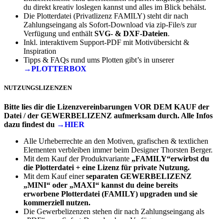
du direkt kreativ loslegen kannst und alles im Blick behälst.
Die Plotterdatei (Privatlizenz FAMILY) steht dir nach
Zahlungseingang als Sofort-Download via zip-File/s zur
Verfügung und enthält
SVG- & DXF-Dateien
.
Inkl. interaktivem Support-PDF mit Motivübersicht &
Inspiration
Tipps & FAQs rund ums Plotten gibt’s in unserer
→PLOTTERBOX
NUTZUNGSLIZENZEN
Bitte lies dir die Lizenzvereinbarungen VOR DEM KAUF der
Datei / der GEWERBELIZENZ aufmerksam durch. Alle Infos
dazu findest du
→HIER
Alle Urheberrechte an den Motiven, grafischen & textlichen
Elementen verbleiben immer beim Designer Thorsten Berger.
Mit dem Kauf der Produktvariante
„FAMILY“erwirbst du
die Plotterdatei + eine Lizenz für private Nutzung.
Mit dem Kauf einer
separaten
GEWERBELIZENZ
„MINI“ oder „MAXI“
kannst du deine bereits
erworbene Plotterdatei (FAMILY) upgraden und sie
kommerziell nutzen.
Die Gewerbelizenzen stehen dir nach Zahlungseingang als