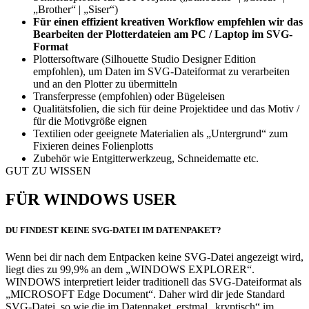
„Brother“ | „Siser“)
Für einen effizient kreativen Workflow empfehlen wir das
Bearbeiten der Plotterdateien am PC / Laptop im SVG-
Format
Plottersoftware (Silhouette Studio Designer Edition
empfohlen), um Daten im SVG-Dateiformat zu verarbeiten
und an den Plotter zu übermitteln
Transferpresse (empfohlen) oder Bügeleisen
Qualitätsfolien, die sich für deine Projektidee und das Motiv /
für die Motivgröße eignen
Textilien oder geeignete Materialien als „Untergrund“ zum
Fixieren deines Folienplotts
Zubehör wie Entgitterwerkzeug, Schneidematte etc.
GUT ZU WISSEN
FÜR WINDOWS USER
DU FINDEST KEINE SVG-DATEI IM DATENPAKET?
Wenn bei dir nach dem Entpacken keine SVG-Datei angezeigt wird,
liegt dies zu 99,9% an dem „WINDOWS EXPLORER“.
WINDOWS interpretiert leider traditionell das SVG-Dateiformat als
„MICROSOFT Edge Document“. Daher wird dir jede Standard
SVG-Datei, so wie die im Datenpaket, erstmal „kryptisch“ im