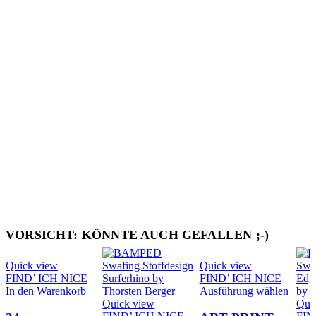
VORSICHT: KÖNNTE AUCH GEFALLEN ;-)
Quick view
Quick view
FIND’ ICH NICE
FIND’ ICH NICE
Diese
In den Warenkorb
Ausführung wählen
Produ
Quick view
Qui
weist