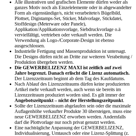
Alle illustrativen und grafischen Elemente dürfen weder als
ganzes Motiv noch als Einzelelemente oder in abgewandelter
Form als eigenständige/s, nicht verarbeitete/s Bügelbild,
Plottset, Digistamps-Set, Sticker, Malvorlage, Stickdatei,
Stoffdesign (Meterware oder Panele),
Applikation/Applikationsvorlage, Siebdruckvorlage o.ä
vervielfältigt, vertrieben oder verkauft werden. Die
Verwendung als Logo-/Corporate-Design ist ebenso
ausgeschlossen.
Industrielle Fertigung und Massenproduktion ist untersagt.
Die Designs dürfen nicht an Dritte zur weiteren Verabeitung /
Produktion übergeben werden.
Die GEWERBELIZENZ MAXI ist zeitlich auf zwei
Jahre begrenzt. Danach erlischt die Lizenz automatisch.
Der Lizenzzeitraum beginnt ab dem Tag des Kaufdatums.
Nach Ablauf des Lizenzzeitraums dürfen keine produzierten
Artikel mehr verkauft werden, auch wenn sie bereits im
Lizenzzeitraum produziert worden sind. Es gilt immer der
Angebotszeitpunkt – nicht der Herstellungszeitpunkt
.
Sollte der Lizenzzeitraum abgelaufen sein oder die maximale
Auflagenhöhe verkaufter Produkte 30 übersteigen, muss eine
neue GEWERBELIZENZ erworben werden. Andernfalls
darf die Plottvorlage nur noch privat genutzt werden.
Eine nachträgliche Anpassung der GEWERBELIZENZ,
Individualisierung, Umtausch oder eine Lizenz-Splittung (z.