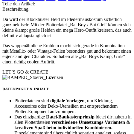
Teile den Artikel:
Beschreibung
Da wird der Blockbuster-Held im Fledermauskostüm sicherlich
ganz neidisch: Mit der Plotterdatei „Bat Boy / Bat Girl“ können sich
kleine &amp; große Helden ein mega Hero-Outfit kreieren, das auch
definitiv alltagstauglich ist.
Das wappenähnliche Emblem macht sich gerade in Kombination
mit Metallic- oder Vintage-Folien besonders gut und bekommt einen
eigenständigen Charakter. So haben alle „Bat Boys &amp; Girls“
einen richtig coolen Auftritt.
LET’S GO & CREATE
DATENPAKET & INHALT
Plotterdateien sind
digitale Vorlagen
, um Kleidung,
Accessoires oder Deko-Utensilien mit entsprechendem
Plotter-Equipment aufzupimpen.
Das einzigartige
Datei-Baukastenprinzip
bietet dir nahezu in
allen Plotterdateien
verschiedene Umsetzungs-Varianten &
kreativen Spaß beim individuellen Kombinieren.
Einzelelemente sind übersichtlich separiert angelegt, sodass