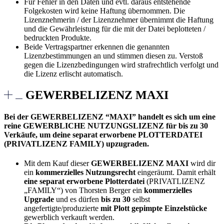
Für Fehler in den Daten und evtl. daraus entstehende
Folgekosten wird keine Haftung übernommen. Die
Lizenznehmerin / der Lizenznehmer übernimmt die Haftung
und die Gewährleistung für die mit der Datei beplotteten /
bedruckten Produkte.
Beide Vertragspartner erkennen die genannten
Lizenzbestimmungen an und stimmen diesen zu. Verstoß
gegen die Lizenzbedingungen wird strafrechtlich verfolgt und
die Lizenz erlischt automatisch.
GEWERBELIZENZ MAXI
Bei der GEWERBELIZENZ “MAXI” handelt es sich um eine
reine GEWERBLICHE NUTZUNGSLIZENZ für bis zu 30
Verkäufe, um deine separat erworbene PLOTTERDATEI
(PRIVATLIZENZ FAMILY) upzugraden.
Mit dem Kauf dieser
GEWERBELIZENZ MAXI
wird dir
ein
kommerzielles Nutzungsrecht
eingeräumt. Damit erhält
eine separat erworbene Plotterdatei
(PRIVATLIZENZ
„FAMILY“) von Thorsten Berger ein
kommerzielles
Upgrade
und es dürfen
bis zu 30
selbst
angefertigte/produzierte
mit Plott gepimpte Einzelstücke
gewerblich verkauft werden.