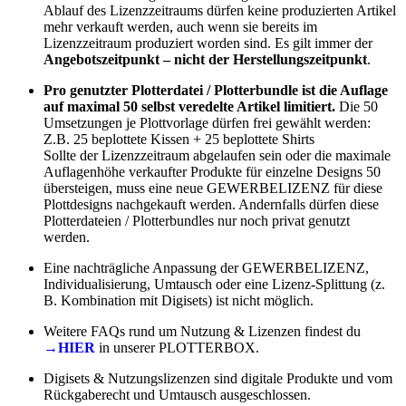
Ablauf des Lizenzzeitraums dürfen keine produzierten Artikel
mehr verkauft werden, auch wenn sie bereits im
Lizenzzeitraum produziert worden sind. Es gilt immer der
Angebotszeitpunkt – nicht der Herstellungszeitpunkt
.
Pro genutzter Plotterdatei / Plotterbundle ist die Auflage
auf maximal 50 selbst veredelte Artikel limitiert.
Die 50
Umsetzungen je Plottvorlage dürfen frei gewählt werden:
Z.B. 25 beplottete Kissen + 25 beplottete Shirts
Sollte der Lizenzzeitraum abgelaufen sein oder die maximale
Auflagenhöhe verkaufter Produkte für einzelne Designs 50
übersteigen, muss eine neue GEWERBELIZENZ für diese
Plottdesigns nachgekauft werden. Andernfalls dürfen diese
Plotterdateien / Plotterbundles nur noch privat genutzt
werden.
Eine nachträgliche Anpassung der GEWERBELIZENZ,
Individualisierung, Umtausch oder eine Lizenz-Splittung (z.
B. Kombination mit Digisets) ist nicht möglich.
Weitere FAQs rund um Nutzung & Lizenzen findest du
→HIER
in unserer PLOTTERBOX.
Digisets & Nutzungslizenzen sind digitale Produkte und vom
Rückgaberecht und Umtausch ausgeschlossen.