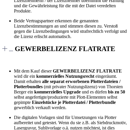
Lizenznehmerin / der Lizenznehmer übernimmt die Haftung
und die Gewährleistung für die mit der Datei veredelten
Produkte.
Beide Vertragspartner erkennen die genannten
Lizenzbestimmungen an und stimmen diesen zu. Verstoß
gegen die Lizenzbedingungen wird strafrechtlich verfolgt und
die Lizenz erlischt automatisch.
GEWERBELIZENZ FLATRATE
Mit dem Kauf dieser
GEWERBELIZENZ FLATRATE
wird dir ein
kommerzielles Nutzungsrecht
eingeräumt.
Damit erhalten
alle separat erworbenen Plotterdateien /
Plotterbundles
(mit privater Nutzungslizenz) von Thorsten
Berger ein
kommerzielles Upgrade
und es dürfen
bis zu 50
selbst angefertigte/produzierte mit Plott-Elementen selbst
gepimpte
Einzelstücke je Plotterdatei / Plotterbundle
gewerblich verkauft werden.
Die digitalen Vorlagen sind für Umsetzungen via Plotter
aufbereitet und getestet. Wenn du sie z.B. als Siebdruckmotiv,
Lasergravur, Sublivorlage o.ä. nutzen möchtest, ist dies