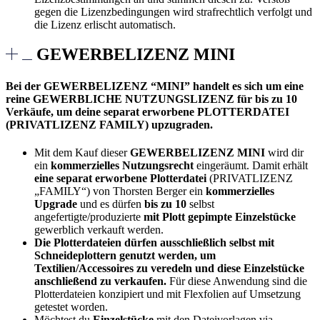
gegen die Lizenzbedingungen wird strafrechtlich verfolgt und
die Lizenz erlischt automatisch.
GEWERBELIZENZ MINI
Bei der GEWERBELIZENZ “MINI” handelt es sich um eine
reine GEWERBLICHE NUTZUNGSLIZENZ für bis zu 10
Verkäufe, um deine separat erworbene PLOTTERDATEI
(PRIVATLIZENZ FAMILY) upzugraden.
Mit dem Kauf dieser
GEWERBELIZENZ MINI
wird dir
ein
kommerzielles Nutzungsrecht
eingeräumt. Damit erhält
eine separat erworbene Plotterdatei
(PRIVATLIZENZ
„FAMILY“) von Thorsten Berger ein
kommerzielles
Upgrade
und es dürfen
bis zu 10
selbst
angefertigte/produzierte
mit Plott gepimpte Einzelstücke
gewerblich verkauft werden.
Die Plotterdateien dürfen ausschließlich selbst mit
Schneideplottern genutzt werden, um
Textilien/Accessoires zu veredeln und diese Einzelstücke
anschließend zu verkaufen.
Für diese Anwendung sind die
Plotterdateien konzipiert und mit Flexfolien auf Umsetzung
getestet worden.
Möchtest du
Einzelstücke
mit den Dateivorlagen via