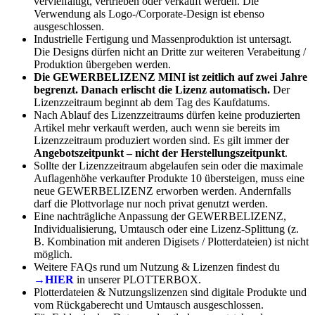
vervielfältigt, vertrieben oder verkauft werden. Die
Verwendung als Logo-/Corporate-Design ist ebenso
ausgeschlossen.
Industrielle Fertigung und Massenproduktion ist untersagt.
Die Designs dürfen nicht an Dritte zur weiteren Verabeitung /
Produktion übergeben werden.
Die GEWERBELIZENZ MINI ist zeitlich auf zwei Jahre
begrenzt. Danach erlischt die Lizenz automatisch.
Der
Lizenzzeitraum beginnt ab dem Tag des Kaufdatums.
Nach Ablauf des Lizenzzeitraums dürfen keine produzierten
Artikel mehr verkauft werden, auch wenn sie bereits im
Lizenzzeitraum produziert worden sind. Es gilt immer der
Angebotszeitpunkt – nicht der Herstellungszeitpunkt
.
Sollte der Lizenzzeitraum abgelaufen sein oder die maximale
Auflagenhöhe verkaufter Produkte 10 übersteigen, muss eine
neue GEWERBELIZENZ erworben werden. Andernfalls
darf die Plottvorlage nur noch privat genutzt werden.
Eine nachträgliche Anpassung der GEWERBELIZENZ,
Individualisierung, Umtausch oder eine Lizenz-Splittung (z.
B. Kombination mit anderen Digisets / Plotterdateien) ist nicht
möglich.
Weitere FAQs rund um Nutzung & Lizenzen findest du
→HIER
in unserer PLOTTERBOX.
Plotterdateien & Nutzungslizenzen sind digitale Produkte und
vom Rückgaberecht und Umtausch ausgeschlossen.