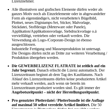
Lizenznehmer.
Alle illustrativen und grafischen Elemente dürfen weder als
ganzes Motiv noch als Einzelelemente oder in abgewandelter
Form als eigenständige/s, nicht verarbeitete/s Bügelbild,
Plottset, neues Digistamps-Set, Sticker, Malvorlage,
Stickdatei, Stoffdesign (Meterware oder Panele),
Applikation/Applikationsvorlage, Siebdruckvorlage o.ä
vervielfältigt, vertrieben oder verkauft werden. Die
Verwendung als Logo-/Corporate-Design ist ebenso
ausgeschlossen.
Industrielle Fertigung und Massenproduktion ist untersagt.
Die Designs dürfen nicht an Dritte zur weiteren Verarbeitung /
Produktion übergeben werden.
Die GEWERBELIZENZ FLATRATE ist zeitlich auf ein
Jahr begrenzt.
Danach erlischt die Lizenz automatisch. Der
Lizenzzeitraum beginnt ab dem Tag des Kaufdatums. Nach
Ablauf des Lizenzzeitraums dürfen keine produzierten Artikel
mehr verkauft werden, auch wenn sie bereits im
Lizenzzeitraum produziert worden sind. Es gilt immer der
Angebotszeitpunkt – nicht der Herstellungszeitpunkt
.
Pro genutzter Plotterdatei / Plotterbundle ist die Auflage
auf maximal 50 selbst veredelte Artikel limitiert.
Die 50