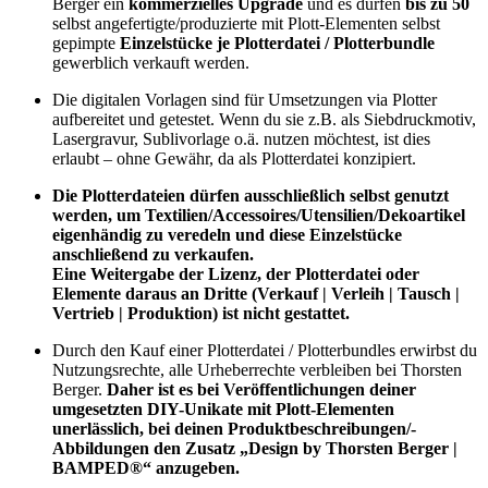
Berger ein
kommerzielles Upgrade
und es dürfen
bis zu 50
selbst angefertigte/produzierte mit Plott-Elementen selbst
gepimpte
Einzelstücke je Plotterdatei / Plotterbundle
gewerblich verkauft werden.
Die digitalen Vorlagen sind für Umsetzungen via Plotter
aufbereitet und getestet. Wenn du sie z.B. als Siebdruckmotiv,
Lasergravur, Sublivorlage o.ä. nutzen möchtest, ist dies
erlaubt – ohne Gewähr, da als Plotterdatei konzipiert.
Die Plotterdateien dürfen ausschließlich selbst genutzt
werden, um Textilien/Accessoires/Utensilien/Dekoartikel
eigenhändig zu veredeln und diese Einzelstücke
anschließend zu verkaufen.
Eine Weitergabe der Lizenz, der Plotterdatei oder
Elemente daraus an Dritte (Verkauf | Verleih | Tausch |
Vertrieb | Produktion) ist nicht gestattet.
Durch den Kauf einer Plotterdatei / Plotterbundles erwirbst du
Nutzungsrechte, alle Urheberrechte verbleiben bei Thorsten
Berger.
Daher ist es bei Veröffentlichungen deiner
umgesetzten DIY-Unikate mit Plott-Elementen
unerlässlich, bei deinen Produktbeschreibungen/-
Abbildungen den Zusatz „Design by Thorsten Berger |
BAMPED®“ anzugeben.