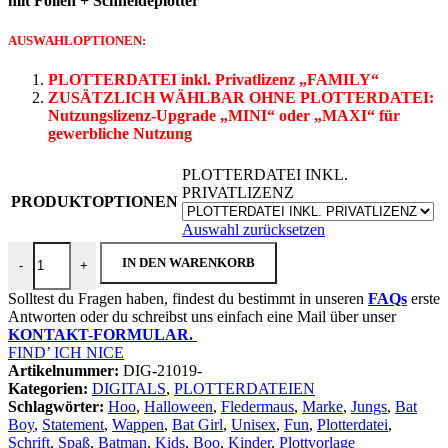
mit Folien + Schneideplotter
AUSWAHLOPTIONEN:
PLOTTERDATEI inkl. Privatlizenz „FAMILY“
ZUSÄTZLICH WÄHLBAR OHNE PLOTTERDATEI:
Nutzungslizenz-Upgrade
„MINI“ oder „MAXI“ für
gewerbliche Nutzung
PLOTTERDATEI INKL.
PRIVATLIZENZ
PRODUKTOPTIONEN
Auswahl zurücksetzen
Plotterdatei "Bat Boy / Bat Girl" Menge
IN DEN WARENKORB
-
+
Solltest du Fragen haben, findest du bestimmt in unseren
FAQs
erste
Antworten oder du schreibst uns einfach eine Mail über unser
KONTAKT-FORMULAR.
FIND’ ICH NICE
Artikelnummer:
DIG-21019-
Kategorien:
DIGITALS
,
PLOTTERDATEIEN
Schlagwörter:
Hoo
,
Halloween
,
Fledermaus
,
Marke
,
Jungs
,
Bat
Boy
,
Statement
,
Wappen
,
Bat Girl
,
Unisex
,
Fun
,
Plotterdatei
,
Schrift
,
Spaß
,
Batman
,
Kids
,
Boo
,
Kinder
,
Plottvorlage