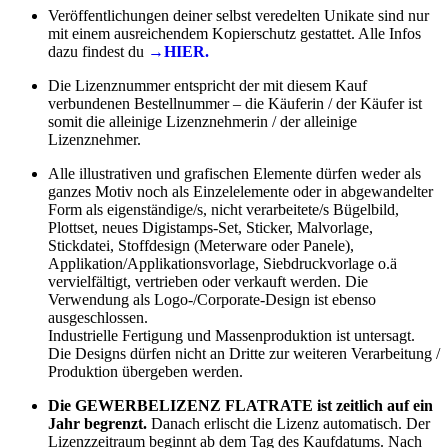
Veröffentlichungen deiner selbst veredelten Unikate sind nur
mit einem ausreichendem Kopierschutz gestattet. Alle Infos
dazu findest du
→HIER.
Die Lizenznummer entspricht der mit diesem Kauf
verbundenen Bestellnummer – die Käuferin / der Käufer ist
somit die alleinige Lizenznehmerin / der alleinige
Lizenznehmer.
Alle illustrativen und grafischen Elemente dürfen weder als
ganzes Motiv noch als Einzelelemente oder in abgewandelter
Form als eigenständige/s, nicht verarbeitete/s Bügelbild,
Plottset, neues Digistamps-Set, Sticker, Malvorlage,
Stickdatei, Stoffdesign (Meterware oder Panele),
Applikation/Applikationsvorlage, Siebdruckvorlage o.ä
vervielfältigt, vertrieben oder verkauft werden. Die
Verwendung als Logo-/Corporate-Design ist ebenso
ausgeschlossen.
Industrielle Fertigung und Massenproduktion ist untersagt.
Die Designs dürfen nicht an Dritte zur weiteren Verarbeitung /
Produktion übergeben werden.
Die GEWERBELIZENZ FLATRATE ist zeitlich auf ein
Jahr begrenzt.
Danach erlischt die Lizenz automatisch. Der
Lizenzzeitraum beginnt ab dem Tag des Kaufdatums. Nach