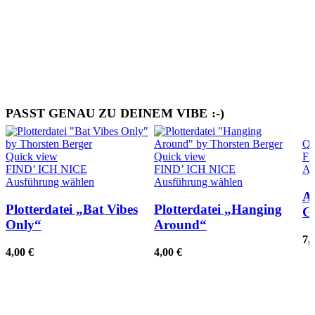
PASST GENAU ZU DEINEM VIBE :-)
Qu
Quick view
Quick view
FI
FIND’ ICH NICE
FIND’ ICH NICE
Au
Dieses
Dieses
Ausführung wählen
Ausführung wählen
Produkt
Produkt
A
weist
weist
Plotterdatei „Bat Vibes
Plotterdatei „Hanging
G
mehrere
mehrere
Only“
Around“
Varianten
Varianten
7,
auf.
auf.
4,00
€
4,00
€
Die
Die
Optionen
Optionen
können
können
auf
auf
der
der