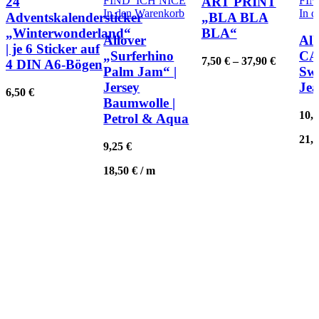
FIND’ ICH NICE
FIN
24
ART PRINT
mehre
In den Warenkorb
In 
Adventskalendersticker
„BLA BLA
Varian
„Winterwonderland“
BLA“
auf.
Allover
All
| je 6 Sticker auf
Die
„Surferhino
CA
7,50
€
–
37,90
€
4 DIN A6-Bögen
Optio
Palm Jam“ |
Swe
könne
Jersey
Jea
auf
6,50
€
Baumwolle |
der
Produk
10,
Petrol & Aqua
gewäh
21,
werde
9,25
€
18,50
€
/
m