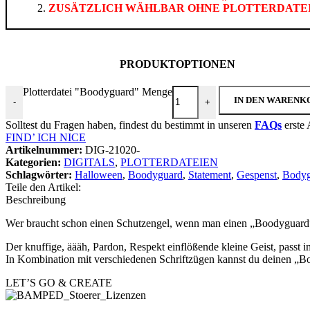
ZUSÄTZLICH WÄHLBAR OHNE PLOTTERDATEI: Nu
PRODUKTOPTIONEN
Plotterdatei "Boodyguard" Menge
IN DEN WARENK
-
+
Solltest du Fragen haben, findest du bestimmt in unseren
FAQs
erste 
Whatsapp
FIND’ ICH NICE
Artikelnummer:
DIG-21020-
Kategorien:
DIGITALS
,
PLOTTERDATEIEN
Schlagwörter:
Halloween
,
Boodyguard
,
Statement
,
Gespenst
,
Bodyg
Teile den Artikel:
Beschreibung
Wer braucht schon einen Schutzengel, wenn man einen „Boodyguard“ 
Der knuffige, äääh, Pardon, Respekt einflößende kleine Geist, passt im
In Kombination mit verschiedenen Schriftzügen kannst du deinen „Bo
LET’S GO & CREATE