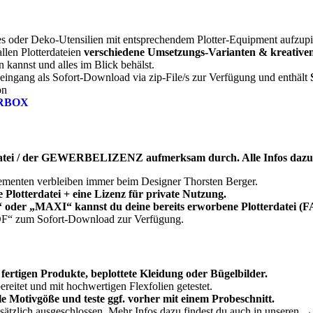
es oder Deko-Utensilien mit entsprechendem Plotter-Equipment aufzup
allen Plotterdateien
verschiedene Umsetzungs-Varianten & kreative
en kannst und alles im Blick behälst.
seingang als Sofort-Download via zip-File/s zur Verfügung und enthält
on
RBOX
atei / der GEWERBELIZENZ aufmerksam durch. Alle Infos dazu 
lementen verbleiben immer beim Designer Thorsten Berger.
lotterdatei + eine Lizenz für private Nutzung.
 oder „MAXI“
kannst du deine bereits erworbene Plotterdatei 
PDF“ zum Sofort-Download zur Verfügung.
e fertigen Produkte, beplottete Kleidung oder Bügelbilder.
bereitet und mit hochwertigen Flexfolien getestet.
e Motivgöße und teste ggf. vorher mit einem Probeschnitt.
sätzlich ausgeschlossen. Mehr Infos dazu findest du auch in unseren →