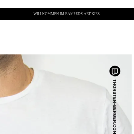
WILLKOMMEN IM BAMPED® ART KIEZ.