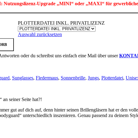
tzungslizenz-Upgrade
„MINI“ oder „MAXI“ für gewerblich
PLOTTERDATEI INKL. PRIVATLIZENZ
Auswahl zurücksetzen
ORB
Antworten oder du schreibst uns einfach eine Mail über unser
KONTA
uard
,
Sunglasses
,
Fledermaus
,
Sonnenbrille
,
Jungs
,
Plotterdatei
,
Unise
an seiner Seite hat?!
mer gut auf dich auf, denn hinter seinen Brillengläsern hat er den volle
odyguard“ unterschiedlich inszenieren. Genau passend zu deinem Style: