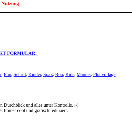
e Nutzung
KT-FORMULAR.
x
,
Fun
,
Schrift
,
Kinder
,
Spaß
,
Boo
,
Kids
,
Männer
,
Plottvorlage
n Durchblick und alles unter Kontrolle. ;-)
 Immer cool und grafisch reduziert.