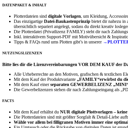
DATENPAKET & INHALT
Plotterdateien sind
digitale Vorlagen
, um Kleidung, Accessoir
Das einzigartige
Datei-Baukastenprinzip
bietet dir nahezu in 
übersichtlich separiert angelegt, sodass du direkt kreativ losleg
Die Plotterdatei (Privatlizenz FAMILY) steht dir nach Zahlung
Inkl. interaktivem Support-PDF mit Motivübersicht & Inspirati
Tipps & FAQs rund ums Plotten gibt’s in unserer
→PLOTTE
NUTZUNGSLIZENZEN
Bitte lies dir die Lizenzvereinbarungen VOR DEM KAUF der D
Alle Urheberrechte an den Motiven, grafischen & textlichen E
Mit dem Kauf der Produktvariante
„FAMILY“erwirbst du die P
Mit dem Kauf einer
separaten
GEWERBELIZENZ
„MINI“
Die Gewerbelizenzen stehen dir nach Zahlungseingang als „
FACTS
Mit dem Kauf erhältst du
NUR
digitale Plottvorlagen – kein
Die Plotterdateien sind mit größter Sorgfalt & Detail-Liebe auf
Wähle vor allem bei filligranen Motiven immer eine optimal
Ein Umtausch oder die Rückgabe von digitalen Daten ist grund