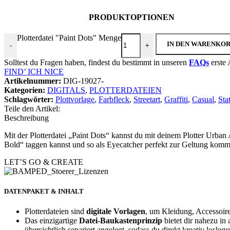
PRODUKTOPTIONEN
Plotterdatei "Paint Dots" Menge
IN DEN WARENKO
-
+
Solltest du Fragen haben, findest du bestimmt in unseren
FAQs
erste 
FIND’ ICH NICE
Artikelnummer:
DIG-19027-
Kategorien:
DIGITALS
,
PLOTTERDATEIEN
Schlagwörter:
Plottvorlage
,
Farbfleck
,
Streetart
,
Graffiti
,
Casual
,
Sta
Teile den Artikel:
Beschreibung
Mit der Plotterdatei „Paint Dots“ kannst du mit deinem Plotter Urban 
Bold“ taggen kannst und so als Eyecatcher perfekt zur Geltung komm
LET’S GO & CREATE
DATENPAKET & INHALT
Plotterdateien sind
digitale Vorlagen
, um Kleidung, Accessoir
Das einzigartige
Datei-Baukastenprinzip
bietet dir nahezu in 
übersichtlich separiert angelegt, sodass du direkt kreativ losleg