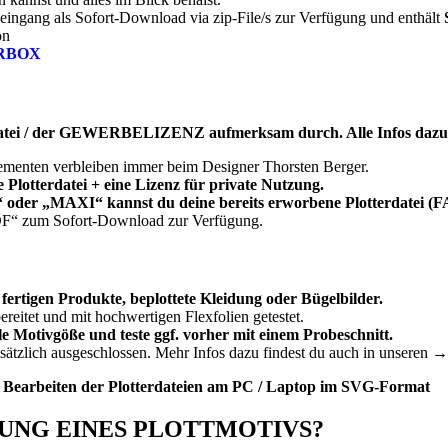
seingang als Sofort-Download via zip-File/s zur Verfügung und enthält
on
RBOX
atei / der GEWERBELIZENZ aufmerksam durch. Alle Infos dazu 
lementen verbleiben immer beim Designer Thorsten Berger.
lotterdatei + eine Lizenz für private Nutzung.
 oder „MAXI“
kannst du deine bereits erworbene Plotterdatei 
PDF“ zum Sofort-Download zur Verfügung.
e fertigen Produkte, beplottete Kleidung oder Bügelbilder.
bereitet und mit hochwertigen Flexfolien getestet.
e Motivgöße und teste ggf. vorher mit einem Probeschnitt.
sätzlich ausgeschlossen. Mehr Infos dazu findest du auch in unseren →
s Bearbeiten der Plotterdateien am PC / Laptop im SVG-Format
ZUNG EINES PLOTTMOTIVS?