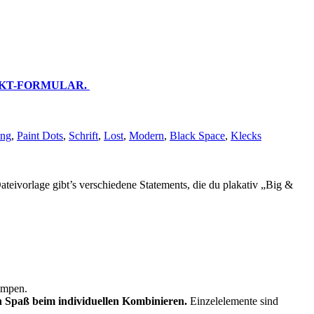
KT-FORMULAR.
ing
,
Paint Dots
,
Schrift
,
Lost
,
Modern
,
Black Space
,
Klecks
ateivorlage gibt’s verschiedene Statements, die du plakativ „Big &
impen.
n Spaß beim individuellen Kombinieren.
Einzelelemente sind