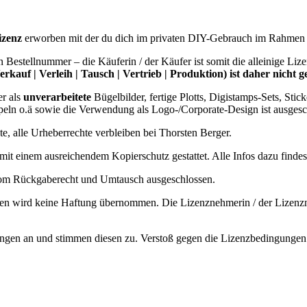
izenz
erworben mit der du dich im privaten DIY-Gebrauch im Rahmen 
estellnummer – die Käuferin / der Käufer ist somit die alleinige Liz
rkauf | Verleih | Tausch | Vertrieb | Produktion) ist daher nicht ge
er als
unverarbeitete
Bügelbilder, fertige Plotts, Digistamps-Sets, Stic
eln o.ä sowie die Verwendung als Logo-/Corporate-Design ist ausgesc
, alle Urheberrechte verbleiben bei Thorsten Berger.
 mit einem ausreichendem Kopierschutz gestattet. Alle Infos dazu finde
vom Rückgaberecht und Umtausch ausgeschlossen.
sten wird keine Haftung übernommen. Die Lizenznehmerin / der Lizenz
en an und stimmen diesen zu. Verstoß gegen die Lizenzbedingungen wir