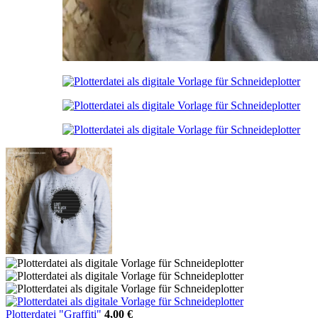
Instagram
Plotterdatei "Graffiti"
4,00
€