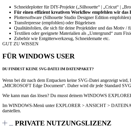
Schneideplotter für DIY-Projekte („Silhouette“ | „Cricut“ | „Brot
Für einen effizient kreativen Workflow empfehlen wir da
Plottersoftware (Silhouette Studio Designer Edition empfohlen
Transferpresse (empfohlen) oder Bügeleisen
Qualitätsfolien, die sich für deine Projektidee und das Motiv / 
Textilien oder geeignete Materialien als „Untergrund“ zum Fixi
Zubehör wie Entgitterwerkzeug, Schneidematte etc.
GUT ZU WISSEN
FÜR WINDOWS USER
DU FINDEST KEINE SVG-DATEI IM DATENPAKET?
Wenn bei dir nach dem Entpacken keine SVG-Datei angezeigt wird
„MICROSOFT Edge Document“. Daher wird dir jede Standard SVG-D
Wie kann man das lösen? Du musst deinem WINDOWS EXPLORER die S
Im WINDOWS-Menü unter EXPLORER > ANSICHT > DATEINAMEN
darstellen.
PRIVATE NUTZUNGSLIZENZ