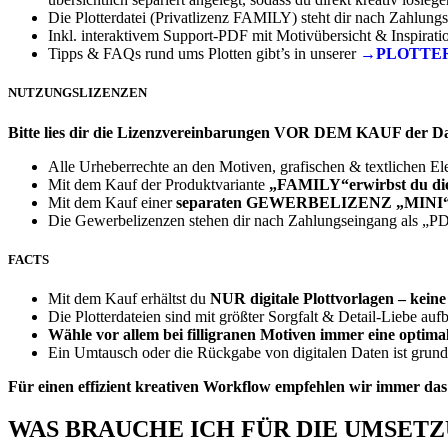
Die Plotterdatei (Privatlizenz FAMILY) steht dir nach Zahlung
Inkl. interaktivem Support-PDF mit Motivübersicht & Inspirati
Tipps & FAQs rund ums Plotten gibt’s in unserer
→PLOTTE
NUTZUNGSLIZENZEN
Bitte lies dir die Lizenzvereinbarungen VOR DEM KAUF der D
Alle Urheberrechte an den Motiven, grafischen & textlichen E
Mit dem Kauf der Produktvariante
„FAMILY“erwirbst du die P
Whatsapp
Mit dem Kauf einer
separaten
GEWERBELIZENZ
„MINI“
Die Gewerbelizenzen stehen dir nach Zahlungseingang als „
FACTS
Mit dem Kauf erhältst du
NUR
digitale Plottvorlagen – kein
Die Plotterdateien sind mit größter Sorgfalt & Detail-Liebe auf
Wähle vor allem bei filligranen Motiven immer eine optimal
Ein Umtausch oder die Rückgabe von digitalen Daten ist grund
Für einen effizient kreativen Workflow empfehlen wir immer da
WAS BRAUCHE ICH FÜR DIE UMSET