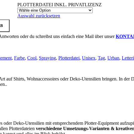
PLOTTERDATEI INKL. PRIVATLIZENZ
Auswahl zurücksetzen
RB
Antworten oder du schreibst uns einfach eine Mail über unser
KONTA
tement
,
Farbe
,
Cool
,
Spraying
,
Plotterdatei
,
Unisex
,
Tag
,
Urban
,
Letter
Art auf Shirts, Wohnaccessoires oder Deko-Utensilien bringen. In der D
en..
es oder Deko-Utensilien mit entsprechendem Plotter-Equipment aufzup
allen Plotterdateien
verschiedene Umsetzungs-Varianten & kreative
en kannst und alles im Blick behälst.