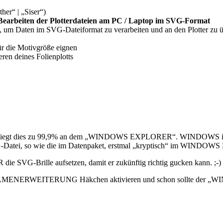
her“ | „Siser“)
s Bearbeiten der Plotterdateien am PC / Laptop im SVG-Format
), um Daten im SVG-Dateiformat zu verarbeiten und an den Plotter zu ü
für die Motivgröße eignen
eren deines Folienplotts
, liegt dies zu 99,9% an dem „WINDOWS EXPLORER“. WINDOWS interpre
atei, so wie die im Datenpaket, erstmal „kryptisch“ im WINDOWS B
VG-Brille aufsetzen, damit er zukünftig richtig gucken kann. ;-)
ERWEITERUNG Häkchen aktivieren und schon sollte der „WI