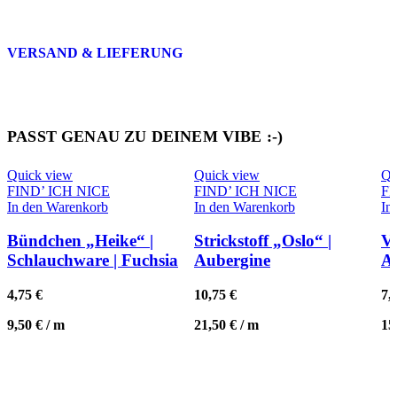
VERSAND & LIEFERUNG
PASST GENAU ZU DEINEM VIBE :-)
Quick view
Quick view
Qu
FIND’ ICH NICE
FIND’ ICH NICE
FI
In den Warenkorb
In den Warenkorb
In
Bündchen „Heike“ |
Strickstoff „Oslo“ |
Vi
Schlauchware | Fuchsia
Aubergine
A
4,75
€
10,75
€
7,
9,50
€
/
m
21,50
€
/
m
15