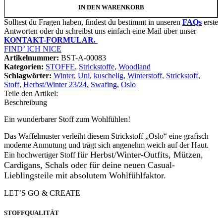
IN DEN WARENKORB
Solltest du Fragen haben, findest du bestimmt in unseren
FAQs
erste
Antworten oder du schreibst uns einfach eine Mail über unser
KONTAKT-FORMULAR.
FIND’ ICH NICE
Artikelnummer:
BST-A-00083
Kategorien:
STOFFE
,
Strickstoffe
,
Woodland
Schlagwörter:
Winter
,
Uni
,
kuschelig
,
Winterstoff
,
Strickstoff
,
Stoff
,
Herbst/Winter 23/24
,
Swafing
,
Oslo
Teile den Artikel:
Beschreibung
Ein wunderbarer Stoff zum Wohlfühlen!
Das Waffelmuster verleiht diesem Strickstoff „Oslo“ eine grafisch
moderne Anmutung und trägt sich angenehm weich auf der Haut.
für Herbst/Winter-Outfits, Mützen,
Ein hochwertiger Stoff
Cardigans, Schals oder für deine neuen Casual-
Lieblingsteile mit absolutem Wohlfühlfaktor.
LET’S GO & CREATE
STOFFQUALITÄT