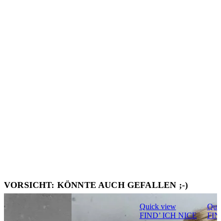
VORSICHT: KÖNNTE AUCH GEFALLEN ;-)
Quick view
Qui
FIND’ ICH NICE
FIN