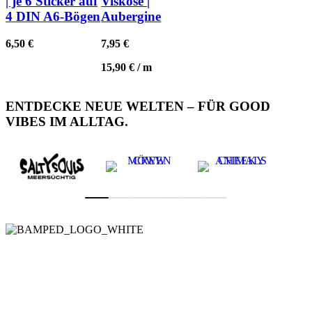
| je 6 Sticker auf
Viskose |
4 DIN A6-Bögen
Aubergine
6,50
€
7,95
€
15,90
€
/
m
ENTDECKE NEUE WELTEN – FÜR GOOD
VIBES IM ALLTAG.