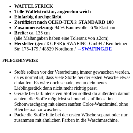
WAFFELSTRICK
Tolle Waffelstruktur, angenehm weich
Einfarbig durchgefärbt
Zertifiziert nach OEKO-TEX® STANDARD 100
Zusammensetzung:
94 % Baumwolle | 6 % Elasthan
Breite:
ca. 135 cm
(alle Maßangaben haben eine Toleranz von ±2cm)
Hersteller
(gemäß GPSR)
:
SWAFING GmbH / Bentheimer
Str. 175–179 / 48529 Nordhorn /
→SWAFING.DE
PFLEGEHINWEISE
Stoffe sollten vor der Verarbeitung immer gewaschen werden,
da es normal ist, dass viele Stoffe bei der ersten Wäsche etwas
einlaufen. Es wäre doch schade, wenn dein neues
Lieblingsstück dann nicht mehr richtig passt.
Gerade bei farbintensiven Stoffen solltest du außerdem darauf
achten, die Stoffe möglichst schonend „auf links“ im
Schonwaschgang mit einem sanften Color-Waschmittel ohne
Bleiche o.ä. zu waschen.
Packe die Stoffe bitte bei der ersten Wäsche separat oder nur
zusammen mit ähnlichen Farben in die Waschmaschine.