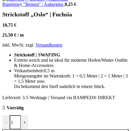
Rippjersey "Bergen" | Aubergine
8,25
€
Strickstoff „Oslo“ | Fuchsia
10,75
€
21,50
€
/
m
inkl. MwSt.
zzgl.
Versandkosten
Strickstoff | SWAFING
Extrem weich und ist ideal für moderne Herbst/Winter Outfits
& Home-Accessoires
Verkaufseinheit:0,5 m
Mengenangabe im Warenkorb: 1 = 0,5 Meter | 2 = 1 Meter | 3
= 1,5 Meter usw.
Du bekommst den Stoff natürlich in einem Stück.
Lieferzeit:
3-5 Werktage | Versand via BAMPED® DIREKT
Vorrätig
Strickstoff "Oslo" | Fuchsia Menge
-
+