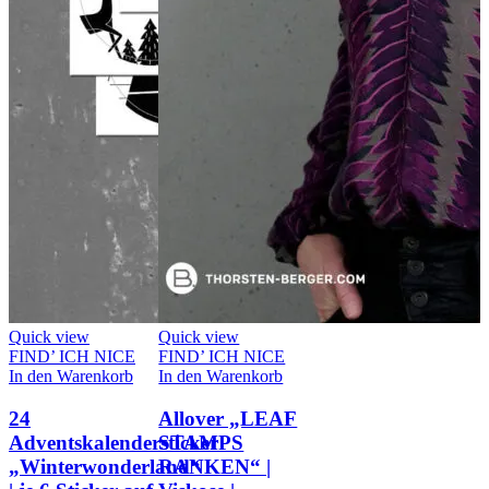
Quick view
Quick view
FIND’ ICH NICE
FIND’ ICH NICE
In den Warenkorb
In den Warenkorb
24
Allover „LEAF
Adventskalendersticker
STAMPS
„Winterwonderland“
RANKEN“ |